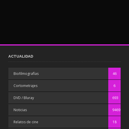
ACTUALIDAD
Biofilmografías
46
Cortometrajes
6
DVD / Bluray
693
Noticias
9469
Relatos de cine
18