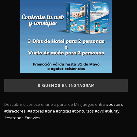
SÍGUENOS EN INSTAGRAM
Descubre o conoce el cine a partir de Minijuegos entre
#posters
#directores
,
#actores
#cine
#criticas
#concursos
#dvd
#bluray
#estrenos
#movies