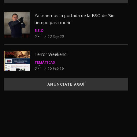
Ya tenemos la portada de la BSO de ‘Sin
tiempo para morir’
B.S.O
0
/
12 Sep 20
Terror Weekend
TEMÁTICAS
0
/
15 Feb 16
ANUNCIATE AQUÍ