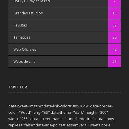
DVD y Bluray en la red
7
Grandes estudios
13
Revistas
32
Temáticas
28
Web Oficiales
42
Webs de cine
57
TWITTER
data-tweet-limit="4" data-link-color="#d520d9" data-border-
color="#ddd" lang="ES" data-theme="dark"
height="300"
width="255" data-screen-name="tunochedecine" data-show-
replies="false" data-aria-polite="assertive"> Tweets por el