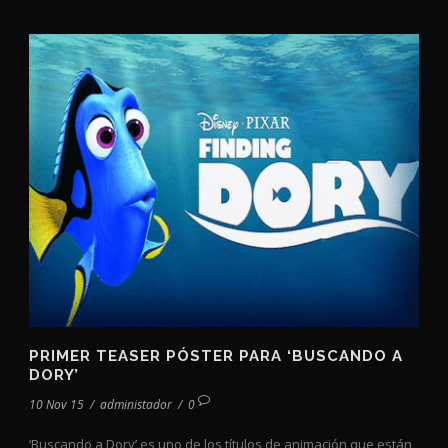
PRIMER TEASER PÓSTER PARA ‘BUSCANDO A
DORY’
10 Nov 15
/
administador
/
0
‘Buscando a Dory’ es uno de los títulos de animación que están