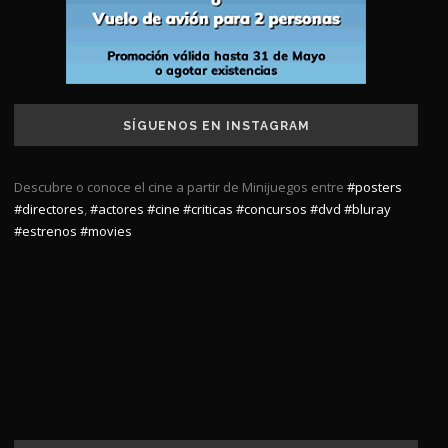
SÍGUENOS EN INSTAGRAM
Descubre o conoce el cine a partir de Minijuegos entre
#posters
#directores
,
#actores
#cine
#criticas
#concursos
#dvd
#bluray
#estrenos
#movies