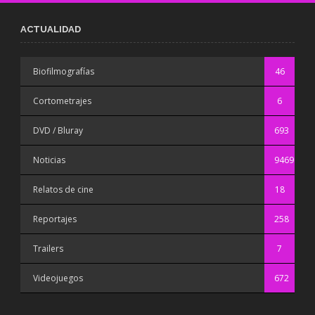
ACTUALIDAD
Biofilmografías
46
Cortometrajes
6
DVD / Bluray
693
Noticias
9469
Relatos de cine
18
Reportajes
258
Trailers
7
Videojuegos
672