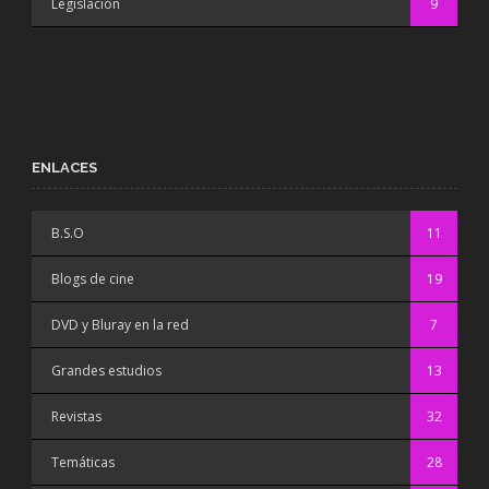
Legislación
9
ENLACES
B.S.O
11
Blogs de cine
19
DVD y Bluray en la red
7
Grandes estudios
13
Revistas
32
Temáticas
28