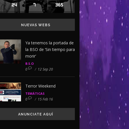
NUEVAS WEBS
Ya tenemos la portada de
la BSO de ‘Sin tiempo para
morir’
B.S.O
0
/
12 Sep 20
Terror Weekend
TEMÁTICAS
0
/
15 Feb 16
ANUNCIATE AQUÍ