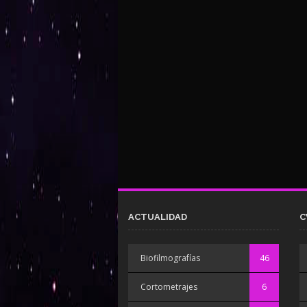
ACTUALIDAD
C
Biofilmografías
46
Cortometrajes
6