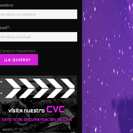
ombre:
mail*:
 Campos requeridos