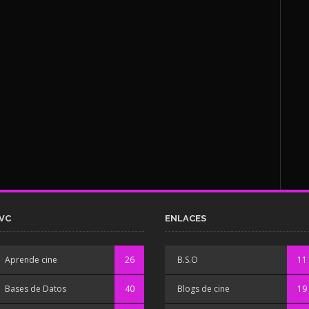
VC
ENLACES
Aprende cine
26
B.S.O
11
Bases de Datos
40
Blogs de cine
19