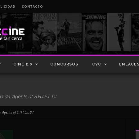
LICIDAD
CONTACTO
CINE 2.0
CONCURSOS
CVC
ENLACE
 de ‘Agents of S.H.I.E.L.D.’
‘Agents of S.H.I.E.L.D.’