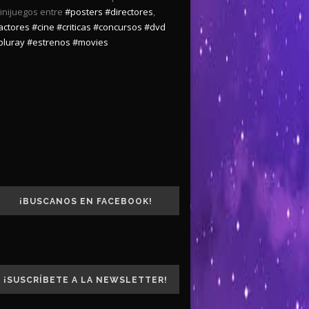
inijuegos entre
#posters
#directores
,
actores
#cine
#criticas
#concursos
#dvd
bluray
#estrenos
#movies
¡BUSCANOS EN FACEBOOK!
¡SUSCRÍBETE A LA NEWSLETTER!