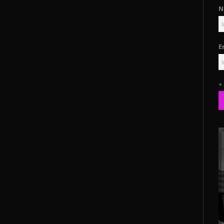
N
E
*