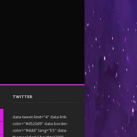
TWITTER
data-tweet-limit="4" data-link-
color="#d520d9" data-border-
color="#ddd" lang="ES" data-
theme="dark"
height="300"