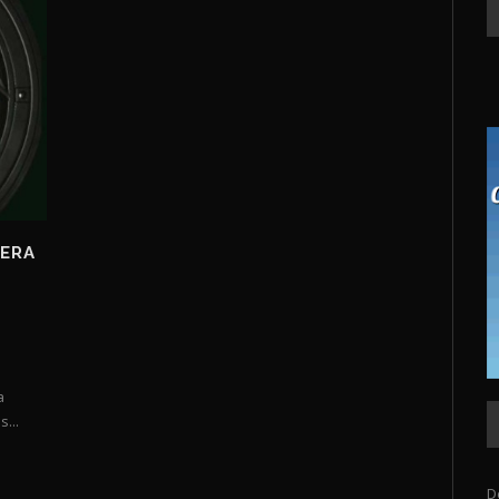
CERA
a
...
D