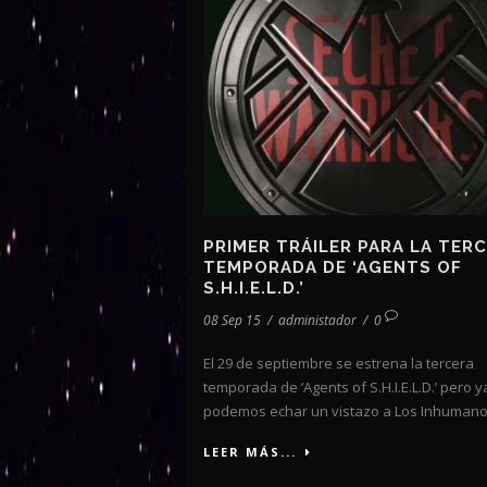
PRIMER TRÁILER PARA LA TER
TEMPORADA DE ‘AGENTS OF
S.H.I.E.L.D.’
08 Sep 15
/
administador
/
0
El 29 de septiembre se estrena la tercera
temporada de ‘Agents of S.H.I.E.L.D.’ pero y
podemos echar un vistazo a Los Inhumanos
LEER MÁS...