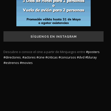
SÍGUENOS EN INSTAGRAM
Descubre o conoce el cine a partir de Minijuegos entre
#posters
#directores
,
#actores
#cine
#criticas
#concursos
#dvd
#bluray
#estrenos
#movies