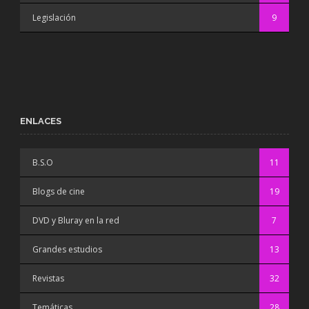
Legislación
9
ENLACES
B.S.O
11
Blogs de cine
19
DVD y Bluray en la red
7
Grandes estudios
13
Revistas
32
Temáticas
28