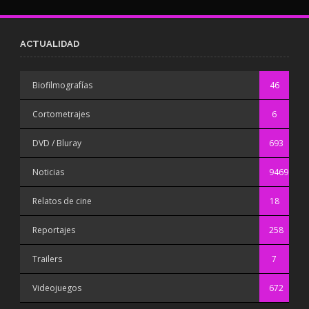
ACTUALIDAD
Biofilmografías
46
Cortometrajes
6
DVD / Bluray
693
Noticias
9469
Relatos de cine
18
Reportajes
258
Trailers
7
Videojuegos
672