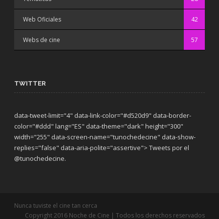
Web Oficiales
42
Webs de cine
57
TWITTER
data-tweet-limit="4" data-link-color="#d520d9" data-border-
color="#ddd" lang="ES" data-theme="dark"
height="300"
width="255" data-screen-name="tunochedecine" data-show-
replies="false" data-aria-polite="assertive"> Tweets por el
@tunochedecine.
Nunca tuviste el cine tan cerca
Copyright 2016 Noche de Cine | Todos los derechos reservados