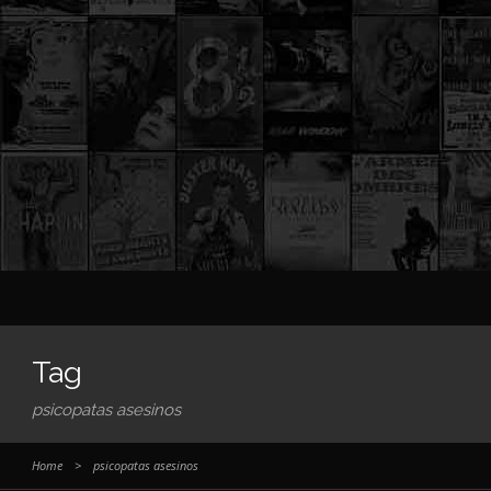
Tag
psicopatas asesinos
Home
>
psicopatas asesinos