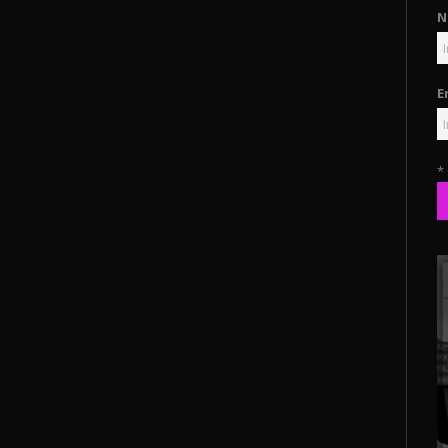
N
E
*