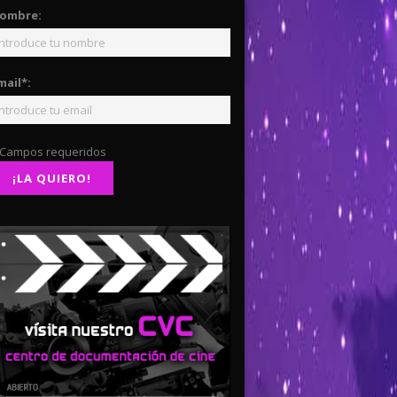
ombre:
mail*:
 Campos requeridos