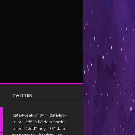
TWITTER
data-tweet-limit="4" data-link-
color="#d520d9" data-border-
color="#ddd" lang="ES" data-
theme="dark"
height="300"