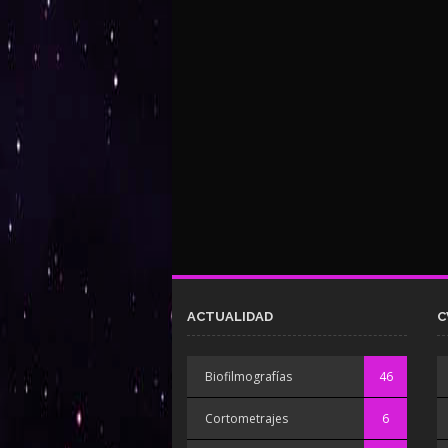
ACTUALIDAD
C
Biofilmografías
46
Cortometrajes
6