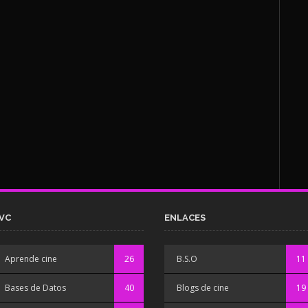
VC
ENLACES
Aprende cine
26
B.S.O
11
Bases de Datos
40
Blogs de cine
19