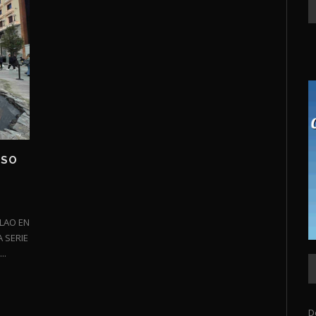
ESO
LAO EN
 SERIE
..
D