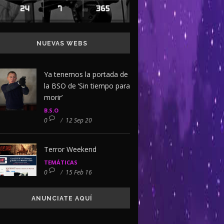
NUEVAS WEBS
Ya tenemos la portada de
la BSO de ‘Sin tiempo para
morir’
B.S.O
0
/
12 Sep 20
Terror Weekend
TEMÁTICAS
0
/
15 Feb 16
ANUNCIATE AQUÍ