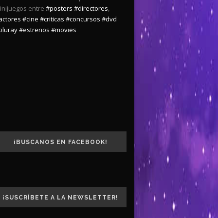
inijuegos entre
#posters
#directores
,
actores
#cine
#criticas
#concursos
#dvd
bluray
#estrenos
#movies
¡BUSCANOS EN FACEBOOK!
¡SUSCRÍBETE A LA NEWSLETTER!