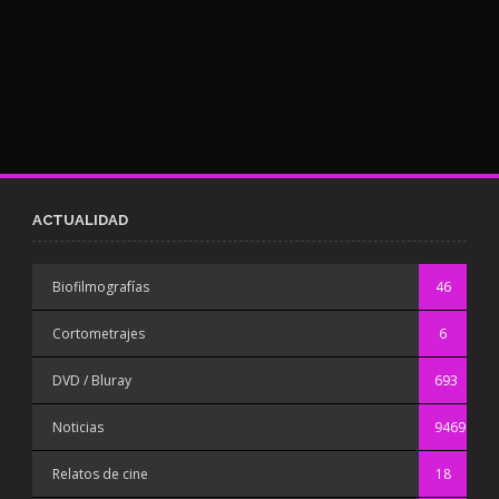
ACTUALIDAD
Biofilmografías
46
Cortometrajes
6
DVD / Bluray
693
Noticias
9469
Relatos de cine
18