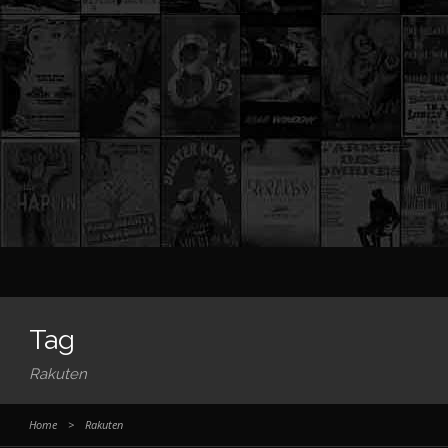
Tag
Rakuten
Home
>
Rakuten