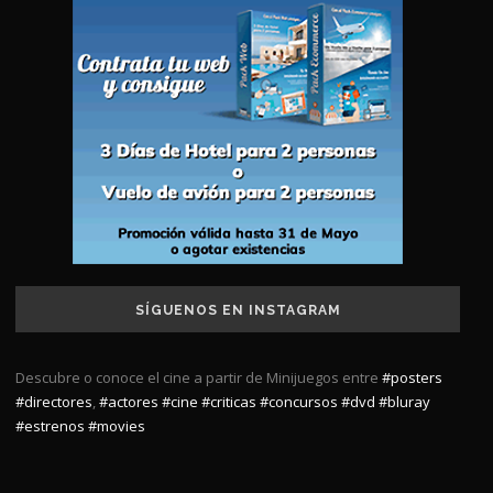
SÍGUENOS EN INSTAGRAM
Descubre o conoce el cine a partir de Minijuegos entre
#posters
#directores
,
#actores
#cine
#criticas
#concursos
#dvd
#bluray
#estrenos
#movies