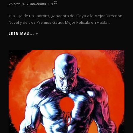
26 Mar 20
/
dhuelamo
/
0
«La Hija de un Ladrón», ganadora del Goya a la Mejor Dirección
Novel y de tres Premios Gaudí: Mejor Película en Habla...
LEER MÁS...