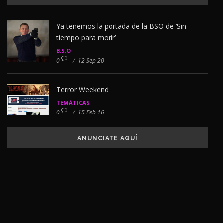
Ya tenemos la portada de la BSO de ‘Sin
tiempo para morir’
B.S.O
0
/
12 Sep 20
Terror Weekend
TEMÁTICAS
0
/
15 Feb 16
ANUNCIATE AQUÍ