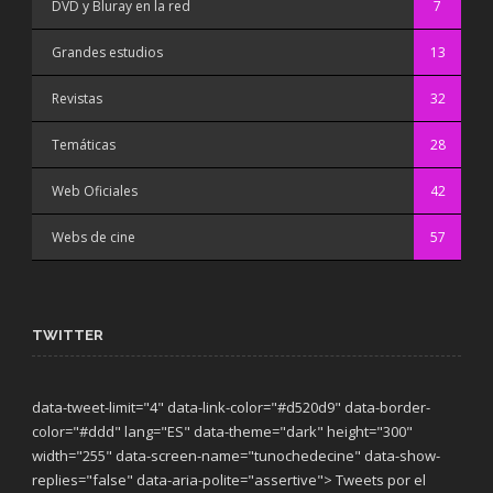
DVD y Bluray en la red
7
Grandes estudios
13
Revistas
32
Temáticas
28
Web Oficiales
42
Webs de cine
57
TWITTER
data-tweet-limit="4" data-link-color="#d520d9" data-border-
color="#ddd" lang="ES" data-theme="dark"
height="300"
width="255" data-screen-name="tunochedecine" data-show-
replies="false" data-aria-polite="assertive"> Tweets por el