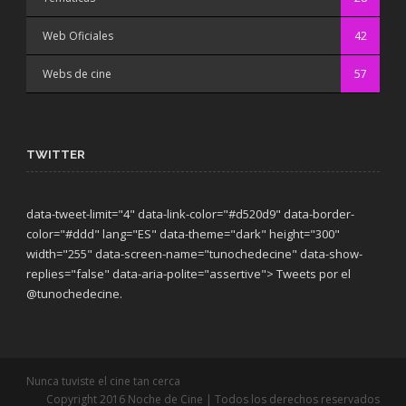
Web Oficiales
42
Webs de cine
57
TWITTER
data-tweet-limit="4" data-link-color="#d520d9" data-border-
color="#ddd" lang="ES" data-theme="dark"
height="300"
width="255" data-screen-name="tunochedecine" data-show-
replies="false" data-aria-polite="assertive"> Tweets por el
@tunochedecine.
Nunca tuviste el cine tan cerca
Copyright 2016 Noche de Cine | Todos los derechos reservados