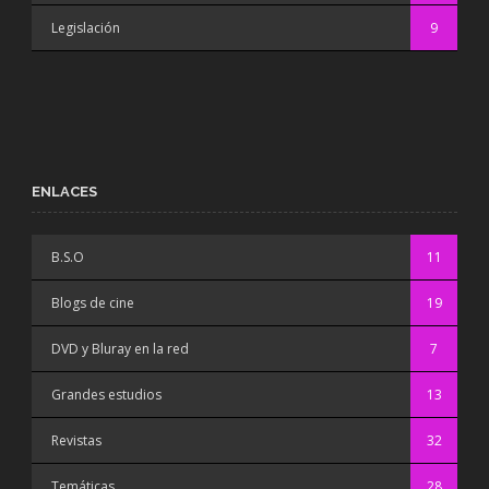
Legislación
9
ENLACES
B.S.O
11
Blogs de cine
19
DVD y Bluray en la red
7
Grandes estudios
13
Revistas
32
Temáticas
28