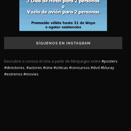
SÍGUENOS EN INSTAGRAM
Descubre o conoce el cine a partir de Minijuegos entre
#posters
#directores
,
#actores
#cine
#criticas
#concursos
#dvd
#bluray
#estrenos
#movies