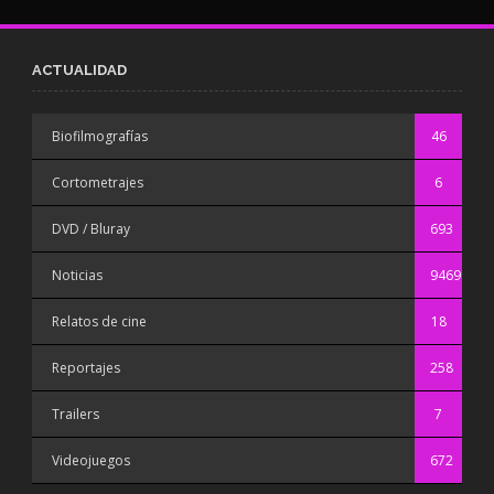
ACTUALIDAD
Biofilmografías
46
Cortometrajes
6
DVD / Bluray
693
Noticias
9469
Relatos de cine
18
Reportajes
258
Trailers
7
Videojuegos
672