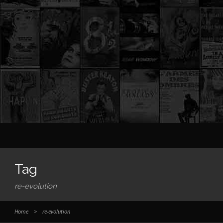
Tag
re-evolution
Home
>
re-evolution