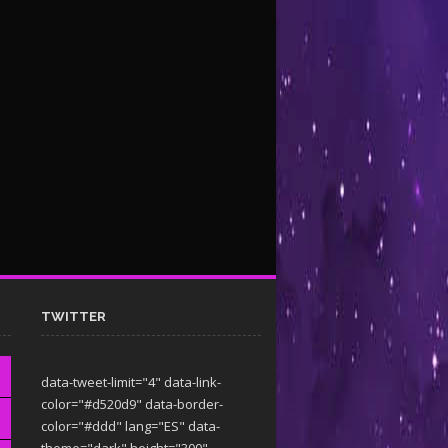
TWITTER
data-tweet-limit="4" data-link-
color="#d520d9" data-border-
color="#ddd" lang="ES" data-
theme="dark"
height="300"