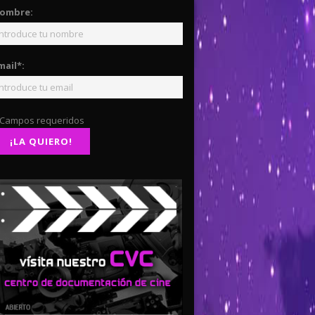
ombre:
mail*:
 Campos requeridos