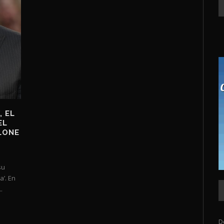
, EL
EL
LONE
su
a’. En
.
D