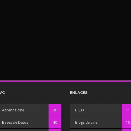
VC
ENLACES
Aprende cine
26
B.S.O
11
Bases de Datos
40
Blogs de cine
19