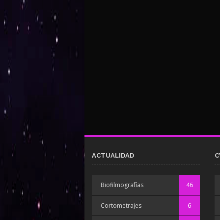
ACTUALIDAD
C
Biofilmografías
46
Cortometrajes
6