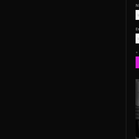
N
E
*