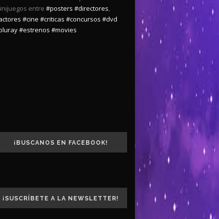
inijuegos entre
#posters
#directores
,
actores
#cine
#criticas
#concursos
#dvd
bluray
#estrenos
#movies
¡BUSCANOS EN FACEBOOK!
¡SUSCRÍBETE A LA NEWSLETTER!