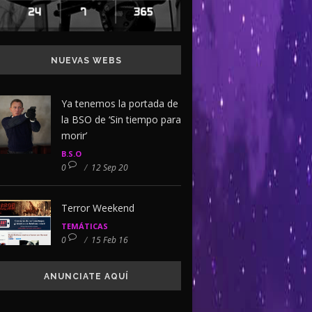
NUEVAS WEBS
Ya tenemos la portada de
la BSO de ‘Sin tiempo para
morir’
B.S.O
0
/
12 Sep 20
Terror Weekend
TEMÁTICAS
0
/
15 Feb 16
ANUNCIATE AQUÍ