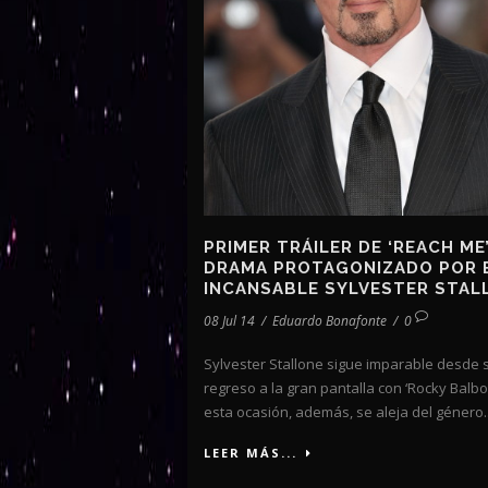
PRIMER TRÁILER DE ‘REACH ME’
DRAMA PROTAGONIZADO POR 
INCANSABLE SYLVESTER STAL
08 Jul 14
/
Eduardo Bonafonte
/
0
Sylvester Stallone sigue imparable desde 
regreso a la gran pantalla con ‘Rocky Balbo
esta ocasión, además, se aleja del género..
LEER MÁS...