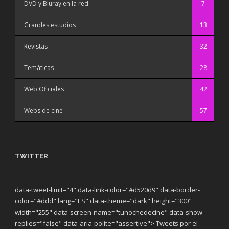
DVD y Bluray en la red
7
Grandes estudios
13
Revistas
32
Temáticas
28
Web Oficiales
42
Webs de cine
57
TWITTER
data-tweet-limit="4" data-link-color="#d520d9" data-border-
color="#ddd" lang="ES" data-theme="dark"
height="300"
width="255" data-screen-name="tunochedecine" data-show-
replies="false" data-aria-polite="assertive"> Tweets por el