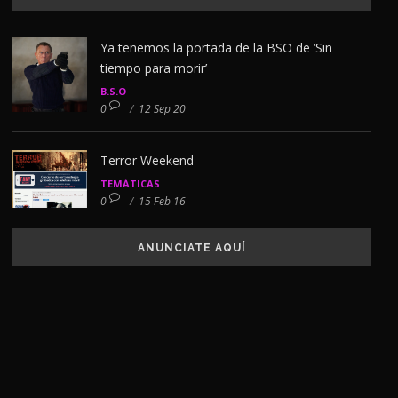
Ya tenemos la portada de la BSO de ‘Sin
tiempo para morir’
B.S.O
0
/
12 Sep 20
Terror Weekend
TEMÁTICAS
0
/
15 Feb 16
ANUNCIATE AQUÍ