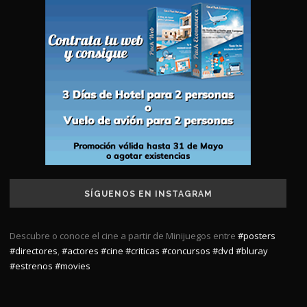
SÍGUENOS EN INSTAGRAM
Descubre o conoce el cine a partir de Minijuegos entre
#posters
#directores
,
#actores
#cine
#criticas
#concursos
#dvd
#bluray
#estrenos
#movies