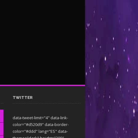
TWITTER
data-tweet-limit="4" data-link-
color="#d520d9" data-border-
color="#ddd" lang="ES" data-
theme="dark"
height="300"