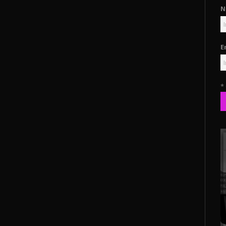
N
E
*