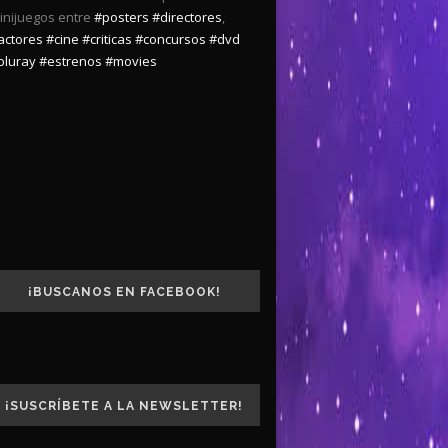
inijuegos entre
#posters
#directores
,
actores
#cine
#criticas
#concursos
#dvd
bluray
#estrenos
#movies
¡BUSCANOS EN FACEBOOK!
¡SUSCRÍBETE A LA NEWSLETTER!