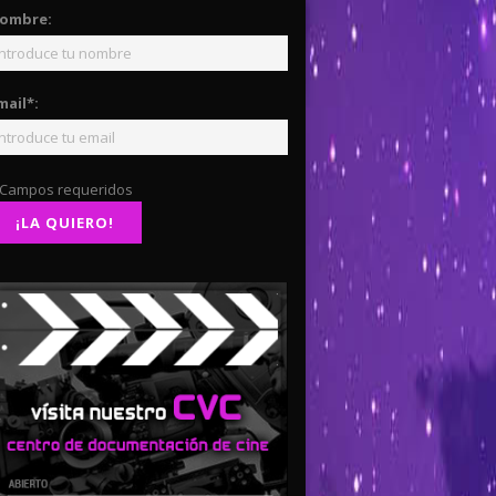
ombre:
mail*:
 Campos requeridos