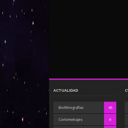
ACTUALIDAD
C
Biofilmografías
46
Cortometrajes
6