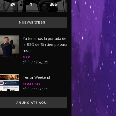
NUEVAS WEBS
Ya tenemos la portada de
la BSO de ‘Sin tiempo para
morir’
B.S.O
0
/
12 Sep 20
Terror Weekend
TEMÁTICAS
0
/
15 Feb 16
ANUNCIATE AQUÍ