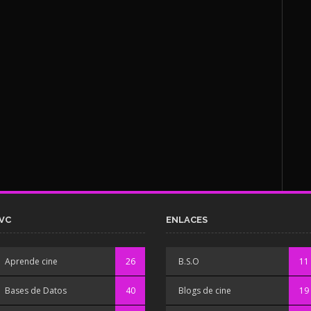
VC
ENLACES
Aprende cine
26
B.S.O
11
Bases de Datos
40
Blogs de cine
19