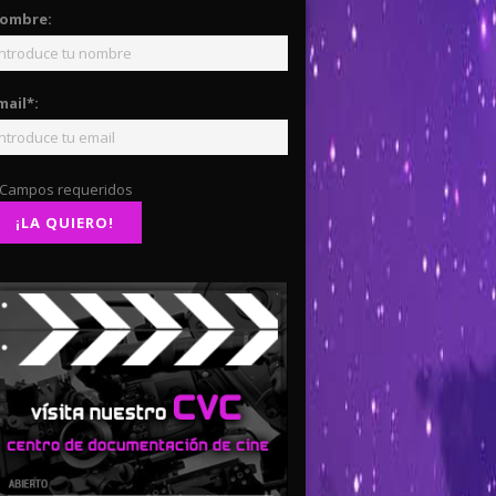
ombre:
mail*:
 Campos requeridos