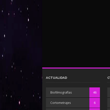
ACTUALIDAD
C
Biofilmografías
46
Cortometrajes
6