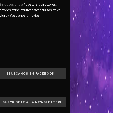
inijuegos entre
#posters
#directores
,
actores
#cine
#criticas
#concursos
#dvd
bluray
#estrenos
#movies
¡BUSCANOS EN FACEBOOK!
¡SUSCRÍBETE A LA NEWSLETTER!