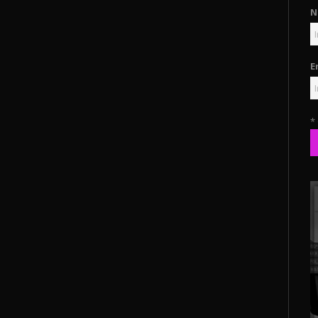
N
E
*