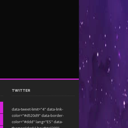
TWITTER
data-tweet-limit="4" data-link-
color="#d520d9" data-border-
color="#ddd" lang="ES" data-
theme="dark"
height="300"