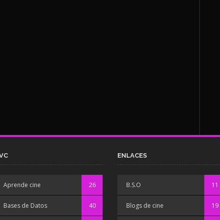
VC
ENLACES
Aprende cine
26
B.S.O
11
Bases de Datos
40
Blogs de cine
19