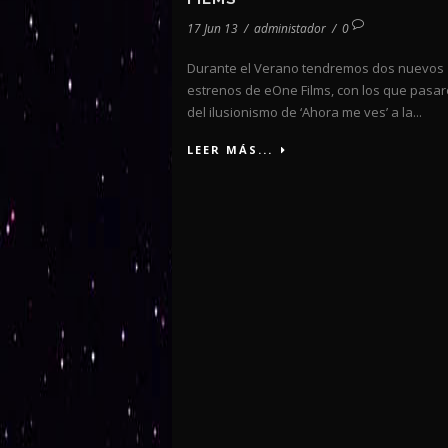
17 Jun 13
/
administador
/
0
Durante el Verano tendremos dos nuevos
estrenos de eOne Films, con los que pasa
del ilusionismo de ‘Ahora me ves’ a la...
LEER MÁS...