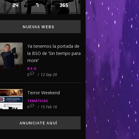
NUEVAS WEBS
Ya tenemos la portada de
la BSO de ‘Sin tiempo para
morir’
B.S.O
0
/
12 Sep 20
Terror Weekend
TEMÁTICAS
0
/
15 Feb 16
ANUNCIATE AQUÍ