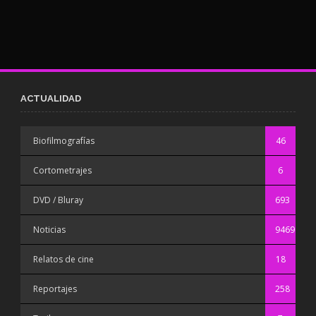
ACTUALIDAD
Biofilmografías
46
Cortometrajes
6
DVD / Bluray
693
Noticias
9469
Relatos de cine
18
Reportajes
258