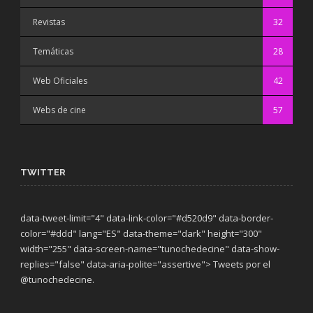
Revistas
32
Temáticas
28
Web Oficiales
42
Webs de cine
57
TWITTER
data-tweet-limit="4" data-link-color="#d520d9" data-border-
color="#ddd" lang="ES" data-theme="dark"
height="300"
width="255" data-screen-name="tunochedecine" data-show-
replies="false" data-aria-polite="assertive"> Tweets por el
@tunochedecine.