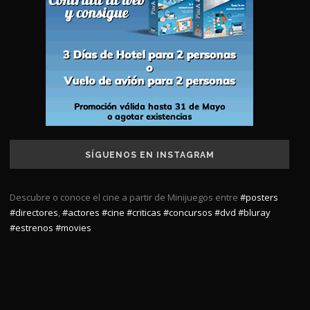
SÍGUENOS EN INSTAGRAM
Descubre o conoce el cine a partir de Minijuegos entre
#posters
#directores
,
#actores
#cine
#criticas
#concursos
#dvd
#bluray
#estrenos
#movies