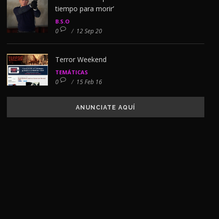
tiempo para morir’
B.S.O
0
/
12 Sep 20
Terror Weekend
TEMÁTICAS
0
/
15 Feb 16
ANUNCIATE AQUÍ