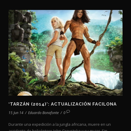
‘TARZÁN (2014)’: ACTUALIZACIÓN FACILONA
15 Jun 14
/
Eduardo Bonafonte
/
0
Durante una expedición a la jungla africana, muere en un
accidente de helicóptero John Greystoke y su mujer. Sin