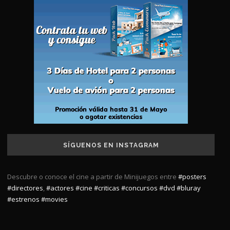
SÍGUENOS EN INSTAGRAM
Descubre o conoce el cine a partir de Minijuegos entre
#posters
#directores
,
#actores
#cine
#criticas
#concursos
#dvd
#bluray
#estrenos
#movies