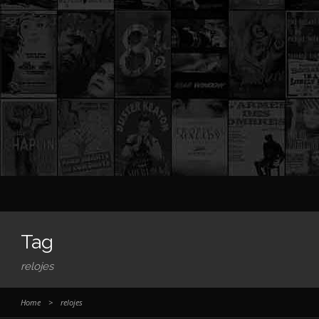
Tag
relojes
Home
>
relojes