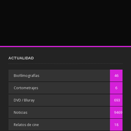
ACTUALIDAD
Biofilmografías
46
Cortometrajes
6
DVD / Bluray
693
Noticias
9469
Relatos de cine
18