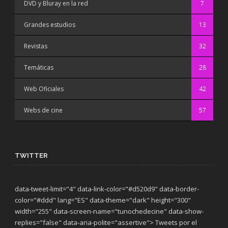
DVD y Bluray en la red
7
Grandes estudios
13
Revistas
32
Temáticas
28
Web Oficiales
42
Webs de cine
57
TWITTER
data-tweet-limit="4" data-link-color="#d520d9" data-border-
color="#ddd" lang="ES" data-theme="dark"
height="300"
width="255" data-screen-name="tunochedecine" data-show-
replies="false" data-aria-polite="assertive"> Tweets por el