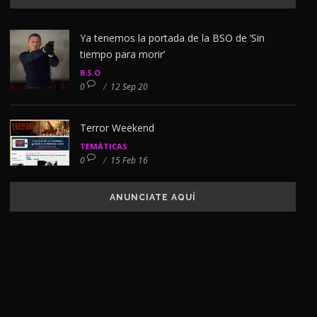
Ya tenemos la portada de la BSO de ‘Sin
tiempo para morir’
B.S.O
0
/
12 Sep 20
Terror Weekend
TEMÁTICAS
0
/
15 Feb 16
ANUNCIATE AQUÍ