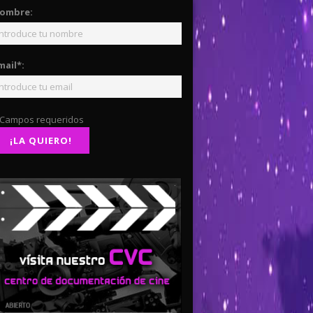
ombre:
mail*:
 Campos requeridos