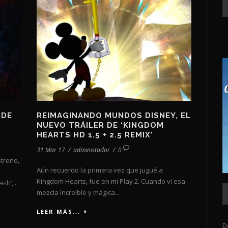
 DE
REIMAGINANDO MUNDOS DISNEY, EL
NUEVO TRÁILER DE ‘KINGDOM
HEARTS HD 1.5 + 2.5 REMIX’
31 Mar 17
/
administador
/
0
streno,
Aún recuerdo la primera vez que jugué a
Kingdom Hearts, fue en mi Play 2. Cuando vi esa
sh’,...
mezcla increíble y mágica...
LEER MÁS...
D