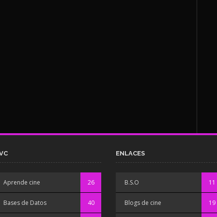
VC
ENLACES
Aprende cine
26
B.S.O
11
Bases de Datos
40
Blogs de cine
19