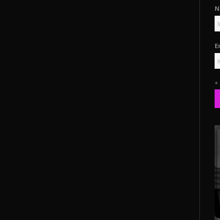
N
E
*