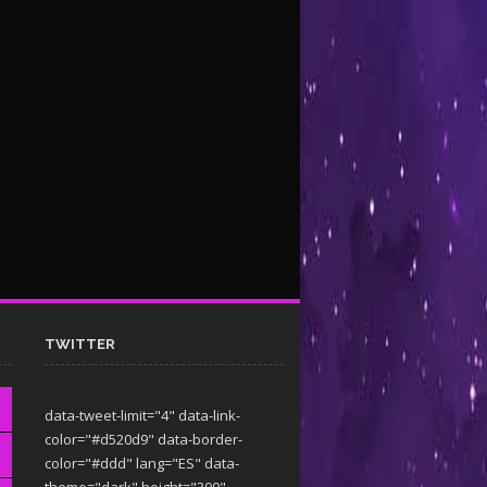
TWITTER
data-tweet-limit="4" data-link-
color="#d520d9" data-border-
color="#ddd" lang="ES" data-
theme="dark"
height="300"