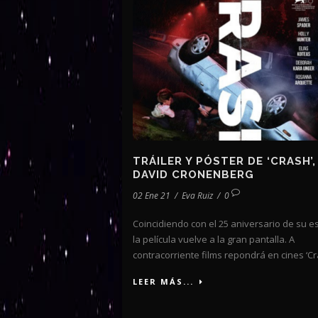
TRÁILER Y PÓSTER DE ‘CRASH’,
DAVID CRONENBERG
02 Ene 21
/
Eva Ruiz
/
0
Coincidiendo con el 25 aniversario de su e
la película vuelve a la gran pantalla. A
contracorriente films repondrá en cines ‘Cra
LEER MÁS...