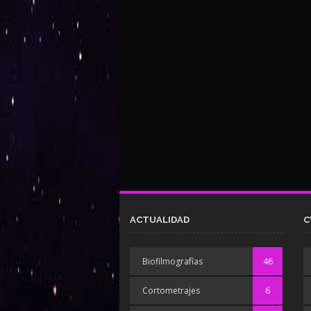
ACTUALIDAD
C
Biofilmografías
46
Cortometrajes
6