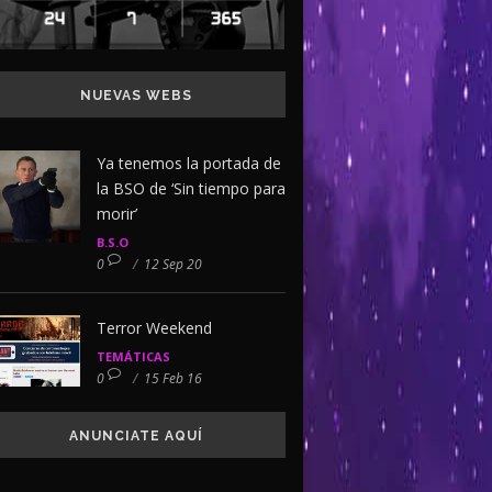
NUEVAS WEBS
Ya tenemos la portada de
la BSO de ‘Sin tiempo para
morir’
B.S.O
0
/
12 Sep 20
Terror Weekend
TEMÁTICAS
0
/
15 Feb 16
ANUNCIATE AQUÍ