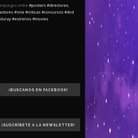
inijuegos entre
#posters
#directores
,
actores
#cine
#criticas
#concursos
#dvd
bluray
#estrenos
#movies
¡BUSCANOS EN FACEBOOK!
¡SUSCRÍBETE A LA NEWSLETTER!