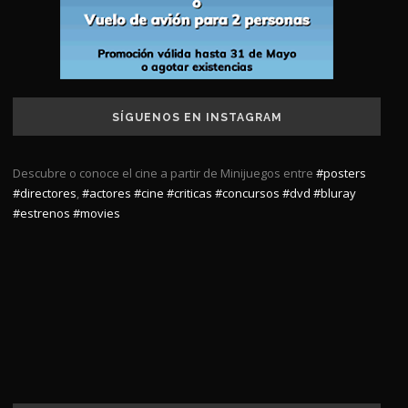
SÍGUENOS EN INSTAGRAM
Descubre o conoce el cine a partir de Minijuegos entre
#posters
#directores
,
#actores
#cine
#criticas
#concursos
#dvd
#bluray
#estrenos
#movies