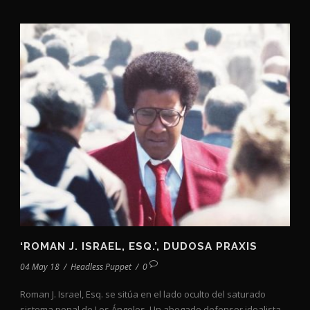
‘ROMAN J. ISRAEL, ESQ.’, DUDOSA PRAXIS
04 May 18
/
Headless Puppet
/
0
Roman J. Israel, Esq. se sitúa en el lado oculto del saturado
sistema penal de Los Ángeles. Un abogado defensor idealista