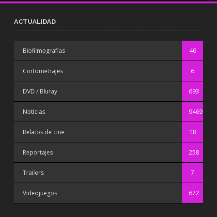
ACTUALIDAD
Biofilmografías
46
Cortometrajes
6
DVD / Bluray
693
Noticias
9469
Relatos de cine
18
Reportajes
258
Trailers
7
Videojuegos
672