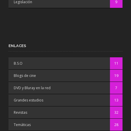
Legislación
9
ENLACES
B.S.O
11
Blogs de cine
19
DVD y Bluray en la red
7
Grandes estudios
13
Revistas
32
Temáticas
28