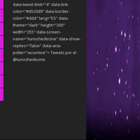
data-tweet-limit="4" data-link-
color="#d520d9" data-border-
color="#ddd" lang="ES" data-
theme="dark"
height="300"
width="255" data-screen-
name="tunochedecine" data-show-
replies="false" data-aria-
polite="assertive"> Tweets por el
@tunochedecine.