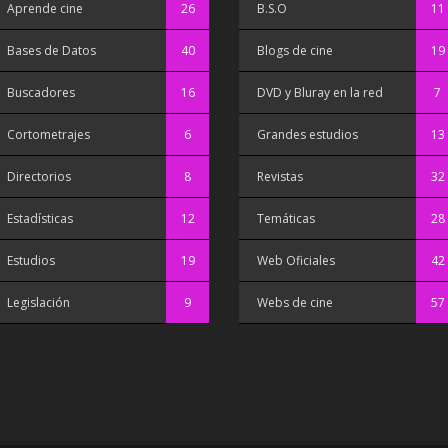
Aprende cine
26
B.S.O
11
Bases de Datos
40
Blogs de cine
19
Buscadores
16
DVD y Bluray en la red
7
Cortometrajes
6
Grandes estudios
13
Directorios
8
Revistas
32
Estadísticas
12
Temáticas
28
Estudios
19
Web Oficiales
42
Legislación
9
Webs de cine
57