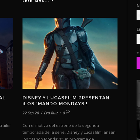
LEER MÁS...
N
E
*
AL
DISNEY Y LUCASFILM PRESENTAN:
¡LOS ‘MANDO MONDAYS’!
22 Sep 20
/
Eva Ruiz
/
0
ráiler
Con el motivo del estreno de la segunda
temporada de la serie, Disney y Lucasfilm lanzan
los ‘Mando Mondays‘ un programa de...