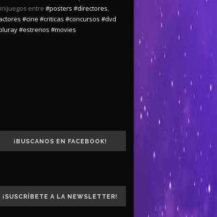
inijuegos entre
#posters
#directores
,
actores
#cine
#criticas
#concursos
#dvd
bluray
#estrenos
#movies
¡BUSCANOS EN FACEBOOK!
¡SUSCRÍBETE A LA NEWSLETTER!