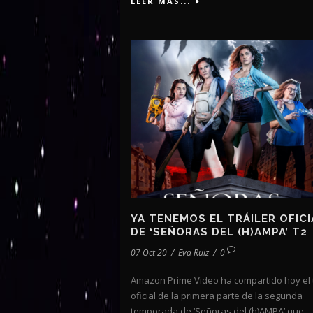
LEER MÁS...
YA TENEMOS EL TRÁILER OFICI
DE ‘SEÑORAS DEL (H)AMPA’ T2
07 Oct 20
/
Eva Ruiz
/
0
Amazon Prime Video ha compartido hoy el t
oficial de la primera parte de la segunda
temporada de ‘Señoras del (h)AMPA’ que...