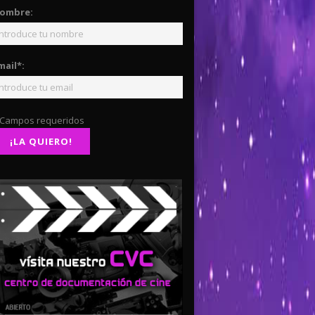
ombre:
mail*:
 Campos requeridos