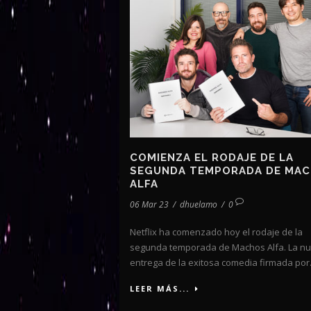
COMIENZA EL RODAJE DE LA
SEGUNDA TEMPORADA DE MA
ALFA
06 Mar 23
/
dhuelamo
/
0
Netflix ha comenzado hoy el rodaje de la
segunda temporada de Machos Alfa. La n
entrega de la exitosa comedia firmada por.
LEER MÁS...