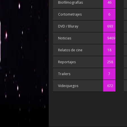
Biofilmografías
46
Cortometrajes
6
DVD / Bluray
693
Noticias
9469
Relatos de cine
18
Reportajes
258
Trailers
7
Videojuegos
672