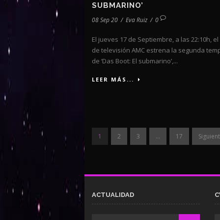
SUBMARINO’
08 Sep 20
/
Eva Ruiz
/
0
El jueves 17 de Septiembre, a las 22:10h, el
de televisión AMC estrena la segunda te
de ‘Das Boot: El submarino’,...
LEER MÁS...
1
2
3
…
17
Siguient
ACTUALIDAD
C