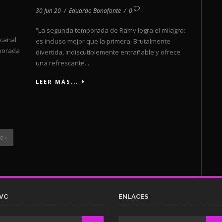
30 Jun 20
/
Eduardo Bonafonte
/
0
“La segunda temporada de Ramy logra el milagro:
 canal
es incluso mejor que la primera. Brutalmente
mporada
divertida, indiscutiblemente entrañable y ofrece
una refrescante...
LEER MÁS...
e ›
VC
ENLACES