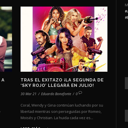
M
#
#
 A
TRAS EL EXITAZO ¡LA SEGUNDA DE
‘SKY ROJO’ LLEGARÁ EN JULIO!
30 Mar 21
/
Eduardo Bonafonte
/
0
Coral, Wendy y Gina continúan luchando por su
e
libertad mientras son perseguidas por Romeo,
Moisés y Christian. La huida cada vez es...