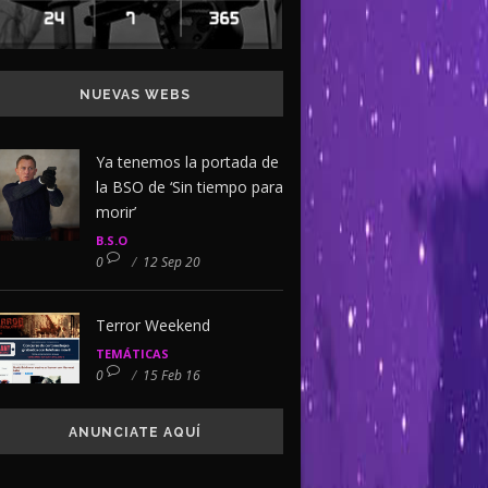
NUEVAS WEBS
Ya tenemos la portada de
la BSO de ‘Sin tiempo para
morir’
B.S.O
0
/
12 Sep 20
Terror Weekend
TEMÁTICAS
0
/
15 Feb 16
ANUNCIATE AQUÍ