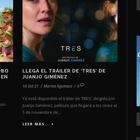
OBO
LLEGA EL TRÁILER DE ‘TRES’ DE
 EN
JUANJO GIMÉNEZ
16 Oct 21
/
Marina Aguinaco
/
0
Ya está disponible el tráiler de ‘TRES’, dirigida por
ción
Juanjo Giménez, película que llegará a los cines el
5 de noviembre de...
LEER MÁS...
D