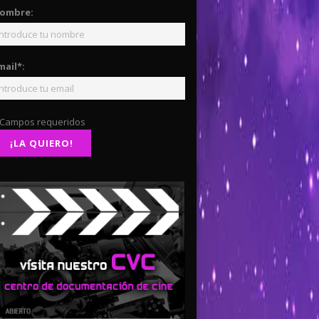
ombre:
mail*:
 Campos requeridos