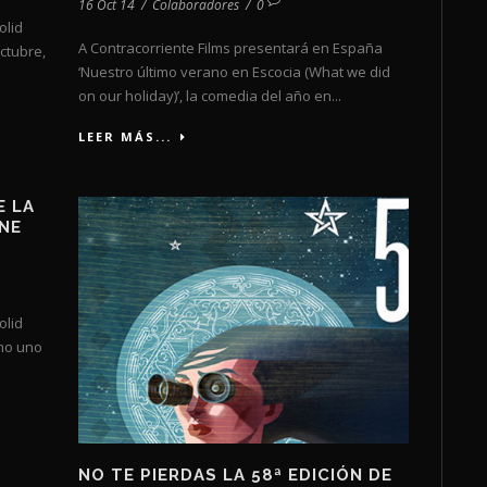
16 Oct 14
/
Colaboradores
/
0
olid
A Contracorriente Films presentará en España
octubre,
‘Nuestro último verano en Escocia (What we did
on our holiday)’, la comedia del año en...
LEER MÁS...
E LA
NE
olid
mo uno
.
NO TE PIERDAS LA 58ª EDICIÓN DE