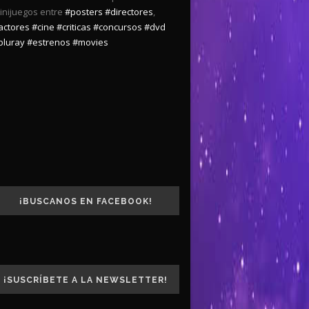
inijuegos entre
#posters
#directores
,
actores
#cine
#criticas
#concursos
#dvd
bluray
#estrenos
#movies
¡BUSCANOS EN FACEBOOK!
¡SUSCRÍBETE A LA NEWSLETTER!