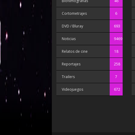
Biofilmografías
46
Cortometrajes
6
DVD / Bluray
693
Noticias
9469
Relatos de cine
18
Reportajes
258
Trailers
7
Videojuegos
672