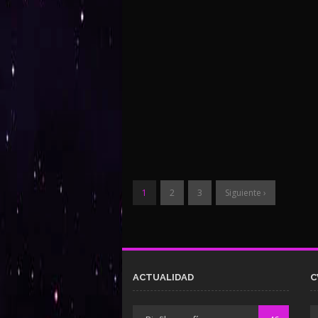
1
2
3
Siguiente ›
ACTUALIDAD
C