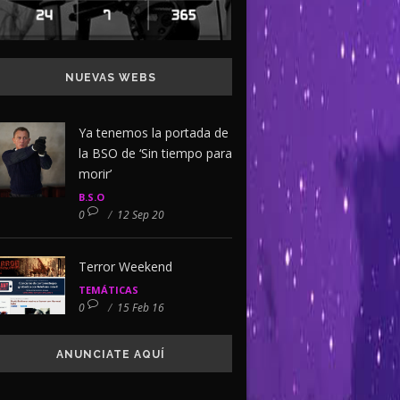
NUEVAS WEBS
Ya tenemos la portada de
la BSO de ‘Sin tiempo para
morir’
B.S.O
0
/
12 Sep 20
Terror Weekend
TEMÁTICAS
0
/
15 Feb 16
ANUNCIATE AQUÍ