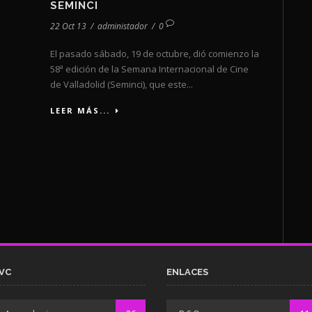
SEMINCI
22 Oct 13
/
administador
/
0
El pasado sábado, 19 de octubre, dió comienzo la
58ª edición de la Semana Internacional de Cine
de Valladolid (Seminci), que este...
LEER MÁS...
VC
ENLACES