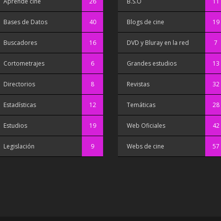
Aprende cine
26
B.S.O
11
Bases de Datos
40
Blogs de cine
19
Buscadores
16
DVD y Bluray en la red
7
Cortometrajes
6
Grandes estudios
13
Directorios
8
Revistas
32
Estadísticas
12
Temáticas
28
Estudios
19
Web Oficiales
42
Legislación
9
Webs de cine
57