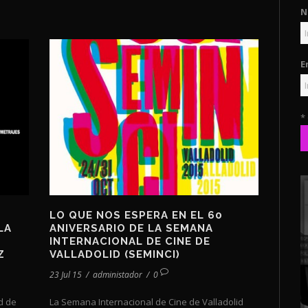
N
E
*
LO QUE NOS ESPERA EN EL 60
LA
ANIVERSARIO DE LA SEMANA
INTERNACIONAL DE CINE DE
Z
VALLADOLID (SEMINCI)
23 Jul 15
/
administador
/
0
d de
La Semana Internacional de Cine de Valladolid