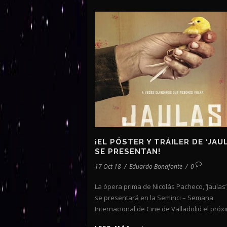
¡EL PÓSTER Y TRÁILER DE ‘JAUL
SE PRESENTAN!
17 Oct 18
/
Eduardo Bonafonte
/
0
La ópera prima de Nicolás Pacheco, ‘Jaulas’
se presentará en la Seminci – Semana
Internacional de Cine de Valladolid el próxi