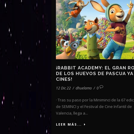
¡RABBIT ACADEMY: EL GRAN R
DE LOS HUEVOS DE PASCUA YA
CINES!
12 Dic 22
/
dhuelamo
/
0
· Tras su paso por la Miniminci de la 67 edi
de SEMINCI y el Festival de Cine Infantil de
Valencia, llega a...
LEER MÁS...