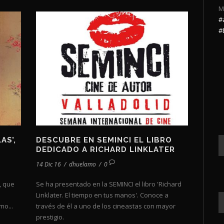
M
#
#
AS’,
DESCUBRE EN SEMINCI EL LIBRO
DEDICADO A RICHARD LINKLATER
14 Dic 16
/
dhuelamo
/
0
, que
Se ha presentado en la SEMINCI el libro 'Richard
Linklater. El tiempo en tus manos'. Conoce a
mo...
través de él a uno de los cineastas con mayor
prestigio.