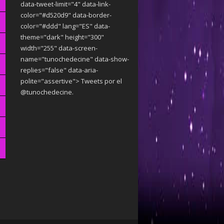
data-tweet-limit="4" data-link-
color="#d520d9" data-border-
color="#ddd" lang="ES" data-
theme="dark"
height="300"
width="255" data-screen-
name="tunochedecine" data-show-
replies="false" data-aria-
polite="assertive"> Tweets por el
@tunochedecine.