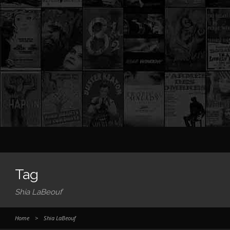
Tag
Shia LaBeouf
Home
>
Shia LaBeouf