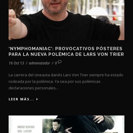
‘NYMPHOMANIAC’: PROVOCATIVOS PÓSTERES
PARA LA NUEVA POLÉMICA DE LARS VON TRIER
16 Oct 13
/
administador
/
0
La carrera del cineasta danés Lars Von Trier siempre ha estado
rodeada por la polémica. Ya sea por sus polémicas
declaraciones personales...
LEER MÁS...