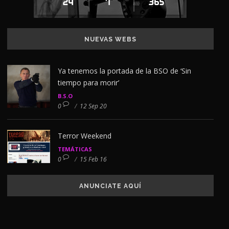
NUEVAS WEBS
Ya tenemos la portada de la BSO de ‘Sin
tiempo para morir’
B.S.O
0
/
12 Sep 20
Terror Weekend
TEMÁTICAS
0
/
15 Feb 16
ANUNCIATE AQUÍ