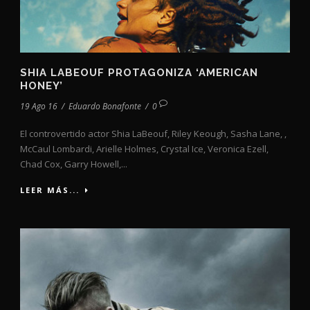
SHIA LABEOUF PROTAGONIZA ‘AMERICAN
HONEY’
19 Ago 16
/
Eduardo Bonafonte
/
0
El controvertido actor Shia LaBeouf, Riley Keough, Sasha Lane, ,
McCaul Lombardi, Arielle Holmes, Crystal Ice, Veronica Ezell,
Chad Cox, Garry Howell,...
LEER MÁS...