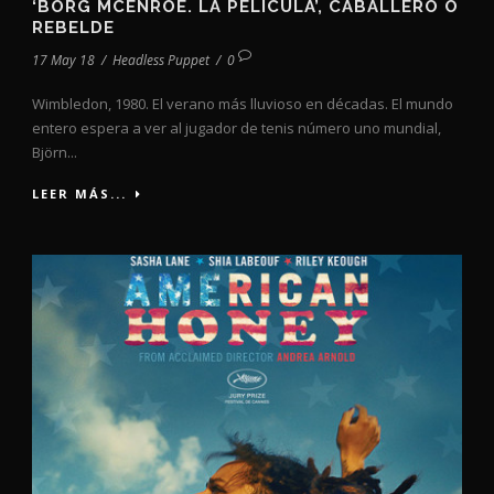
‘BORG MCENROE. LA PELÍCULA’, CABALLERO O
REBELDE
17 May 18
/
Headless Puppet
/
0
Wimbledon, 1980. El verano más lluvioso en décadas. El mundo
entero espera a ver al jugador de tenis número uno mundial,
Björn...
LEER MÁS...