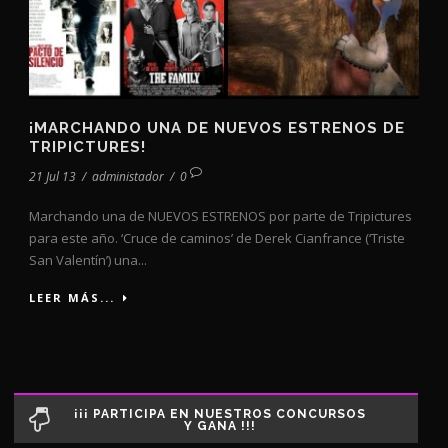
¡MARCHANDO UNA DE NUEVOS ESTRENOS DE
TRIPICTURES!
21 Jul 13
/
administador
/
0
Marchando una de NUEVOS ESTRENOS por parte de Tripictures
para este año. ‘Cruce de caminos’ de Derek Cianfrance (‘Triste
San Valentín’) una...
LEER MÁS...
¡¡¡ PARTICIPA EN NUESTROS CONCURSOS
Y GANA !!!