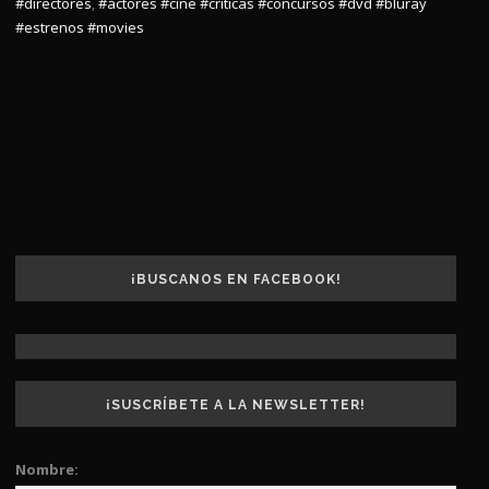
#directores
,
#actores
#cine
#criticas
#concursos
#dvd
#bluray
#estrenos
#movies
¡BUSCANOS EN FACEBOOK!
¡SUSCRÍBETE A LA NEWSLETTER!
Nombre: