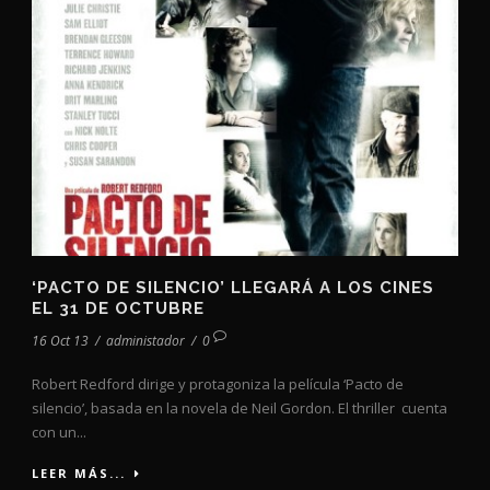
‘PACTO DE SILENCIO’ LLEGARÁ A LOS CINES
EL 31 DE OCTUBRE
16 Oct 13
/
administador
/
0
Robert Redford dirige y protagoniza la película ‘Pacto de
silencio’, basada en la novela de Neil Gordon. El thriller cuenta
con un...
LEER MÁS...