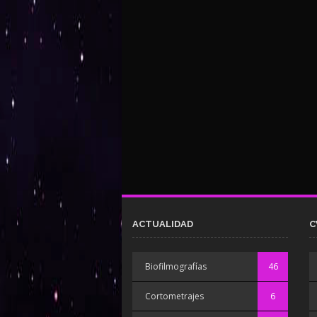
ACTUALIDAD
C
Biofilmografías
46
Cortometrajes
6