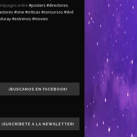
inijuegos entre
#posters
#directores
,
actores
#cine
#criticas
#concursos
#dvd
bluray
#estrenos
#movies
¡BUSCANOS EN FACEBOOK!
¡SUSCRÍBETE A LA NEWSLETTER!