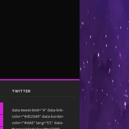
TWITTER
data-tweet-limit="4" data-link-
color="#d520d9" data-border-
color="#ddd" lang="ES" data-
theme="dark"
height="300"