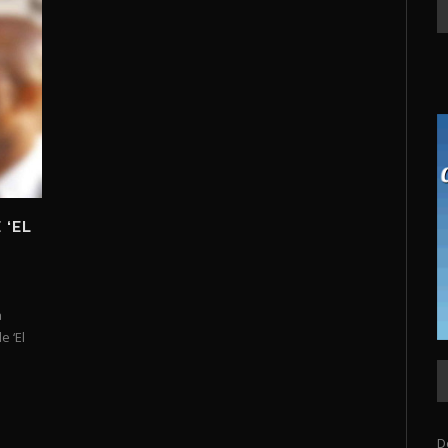
 ‘EL
a
e ‘El
D