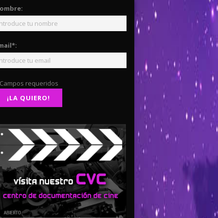
ombre:
mail*:
 Campos requeridos