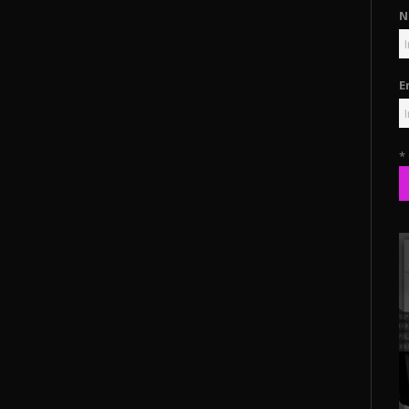
N
E
*