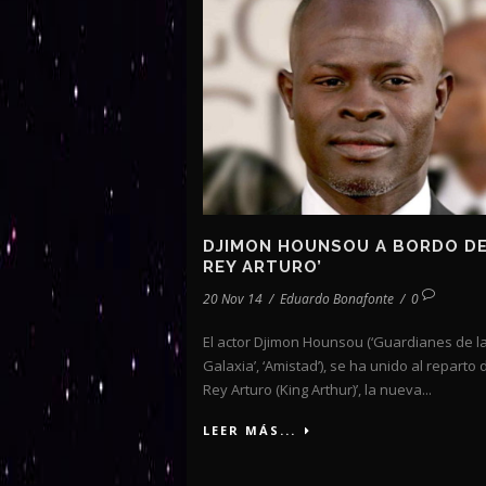
DJIMON HOUNSOU A BORDO DE
REY ARTURO’
20 Nov 14
/
Eduardo Bonafonte
/
0
El actor Djimon Hounsou (‘Guardianes de l
Galaxia’, ‘Amistad’), se ha unido al reparto d
Rey Arturo (King Arthur)’, la nueva...
LEER MÁS...