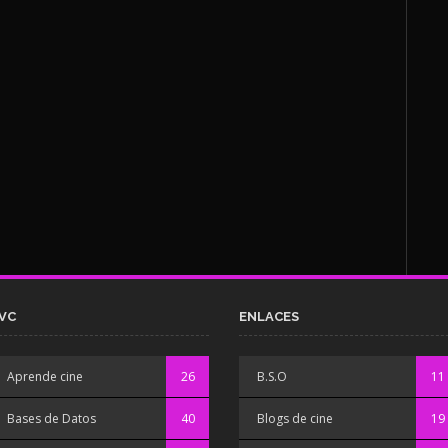
VC
ENLACES
Aprende cine
26
B.S.O
11
Bases de Datos
40
Blogs de cine
19