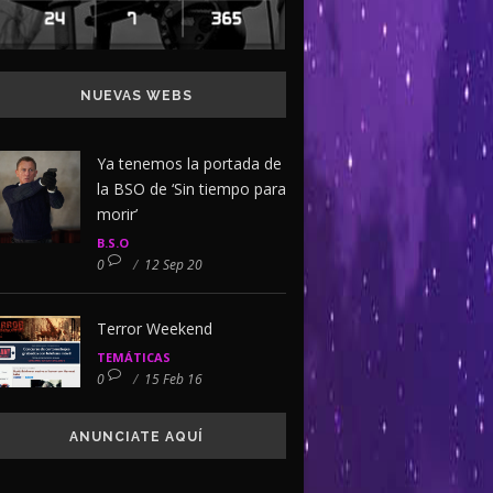
NUEVAS WEBS
Ya tenemos la portada de
la BSO de ‘Sin tiempo para
morir’
B.S.O
0
/
12 Sep 20
Terror Weekend
TEMÁTICAS
0
/
15 Feb 16
ANUNCIATE AQUÍ