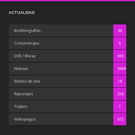
ACTUALIDAD
Biofilmografías
46
Cortometrajes
6
DVD / Bluray
693
Noticias
9469
Relatos de cine
18
Reportajes
258
Trailers
7
Videojuegos
672