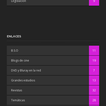
Legislación
9
ENLACES
B.S.O
11
Blogs de cine
19
DVD y Bluray en la red
7
Grandes estudios
13
Revistas
32
Temáticas
28