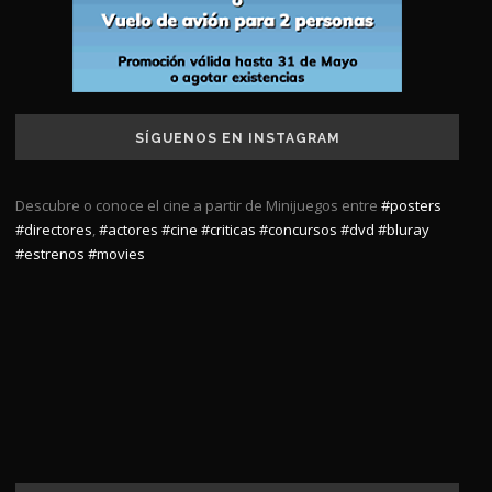
SÍGUENOS EN INSTAGRAM
Descubre o conoce el cine a partir de Minijuegos entre
#posters
#directores
,
#actores
#cine
#criticas
#concursos
#dvd
#bluray
#estrenos
#movies