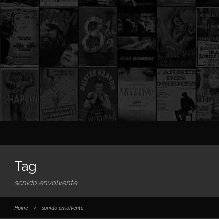
Tag
sonido envolvente
Home
>
sonido envolvente