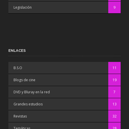
Legislación
9
ENLACES
B.S.O
11
Blogs de cine
19
DVD y Bluray en la red
7
Grandes estudios
13
Revistas
32
Temáticas
28