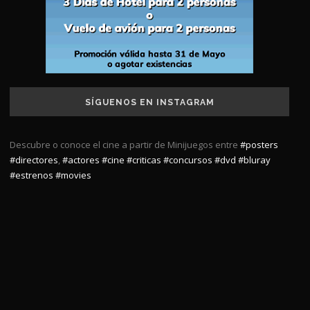
SÍGUENOS EN INSTAGRAM
Descubre o conoce el cine a partir de Minijuegos entre
#posters
#directores
,
#actores
#cine
#criticas
#concursos
#dvd
#bluray
#estrenos
#movies