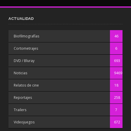
ACTUALIDAD
Biofilmografías
46
Cortometrajes
6
DVD / Bluray
693
Noticias
9469
Relatos de cine
18
Reportajes
258
Trailers
7
Videojuegos
672