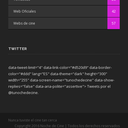
Web Oficiales
42
Webs de cine
57
TWITTER
data-tweet-limit="4" data-link-color="#d520d9" data-border-
color="#ddd" lang="ES" data-theme="dark"
height="300"
width="255" data-screen-name="tunochedecine" data-show-
replies="false" data-aria-polite="assertive"> Tweets por el
@tunochedecine.
Nunca tuviste el cine tan cerca
Copyright 2016 Noche de Cine | Todos los derechos reservados