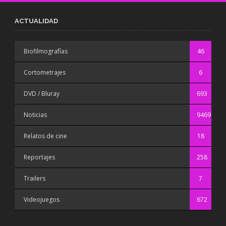
ACTUALIDAD
Biofilmografías
46
Cortometrajes
6
DVD / Bluray
693
Noticias
9469
Relatos de cine
18
Reportajes
258
Trailers
7
Videojuegos
672