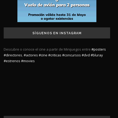
SÍGUENOS EN INSTAGRAM
Descubre o conoce el cine a partir de Minijuegos entre
#posters
#directores
,
#actores
#cine
#criticas
#concursos
#dvd
#bluray
#estrenos
#movies