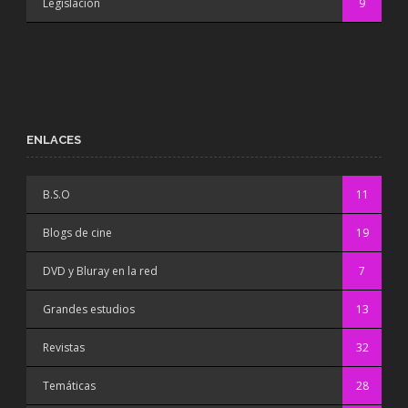
Legislación
9
ENLACES
B.S.O
11
Blogs de cine
19
DVD y Bluray en la red
7
Grandes estudios
13
Revistas
32
Temáticas
28