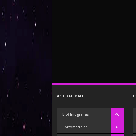
ACTUALIDAD
C
Biofilmografías
46
Cortometrajes
6