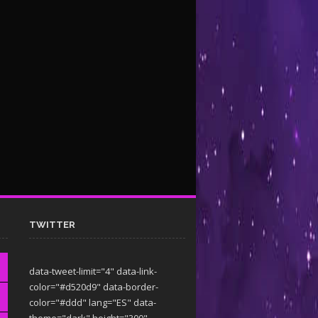
TWITTER
data-tweet-limit="4" data-link-
color="#d520d9" data-border-
color="#ddd" lang="ES" data-
theme="dark"
height="300"