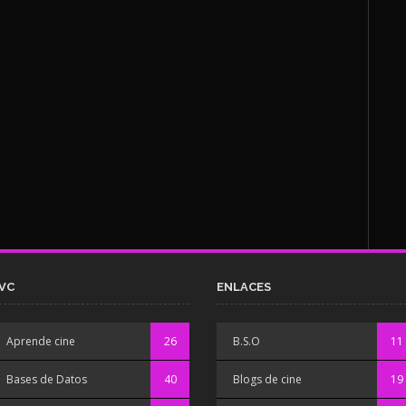
VC
ENLACES
Aprende cine
26
B.S.O
11
Bases de Datos
40
Blogs de cine
19