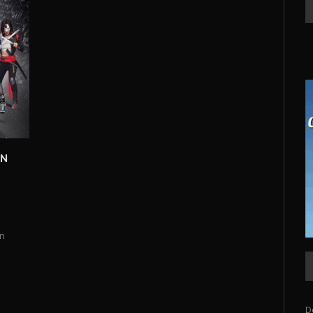
ÓN
ón
D