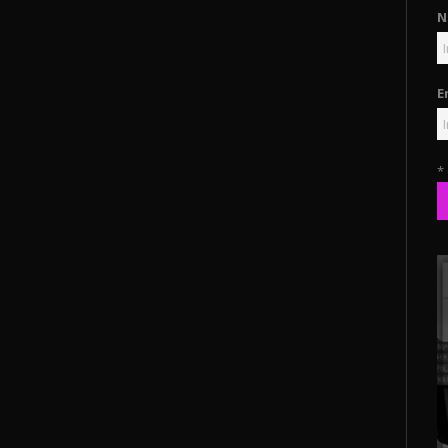
N
E
*