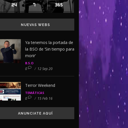
NUEVAS WEBS
Ya tenemos la portada de
la BSO de ‘Sin tiempo para
morir’
B.S.O
0
/
12 Sep 20
Terror Weekend
TEMÁTICAS
0
/
15 Feb 16
ANUNCIATE AQUÍ