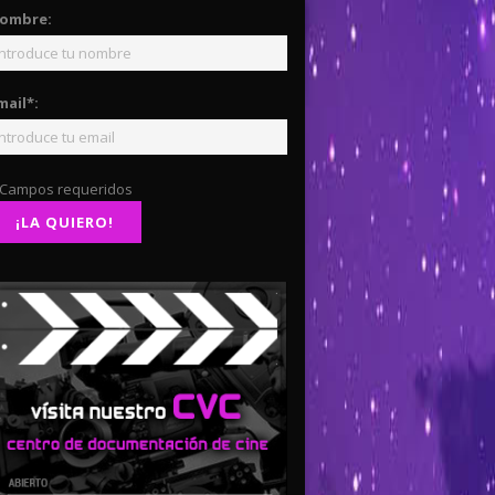
ombre:
mail*:
 Campos requeridos