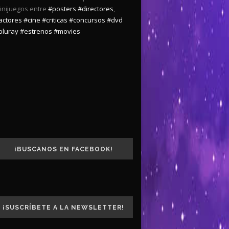
inijuegos entre
#posters
#directores
,
actores
#cine
#criticas
#concursos
#dvd
bluray
#estrenos
#movies
¡BUSCANOS EN FACEBOOK!
¡SUSCRÍBETE A LA NEWSLETTER!