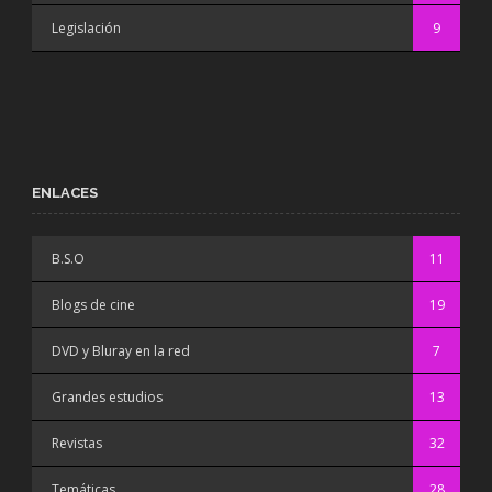
Legislación
9
ENLACES
B.S.O
11
Blogs de cine
19
DVD y Bluray en la red
7
Grandes estudios
13
Revistas
32
Temáticas
28