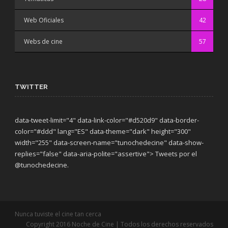
Web Oficiales
42
Webs de cine
57
TWITTER
data-tweet-limit="4" data-link-color="#d520d9" data-border-
color="#ddd" lang="ES" data-theme="dark"
height="300"
width="255" data-screen-name="tunochedecine" data-show-
replies="false" data-aria-polite="assertive"> Tweets por el
@tunochedecine.
Nunca tuviste el cine tan cerca
Copyright 2016 Noche de Cine | Todos los derechos reservados