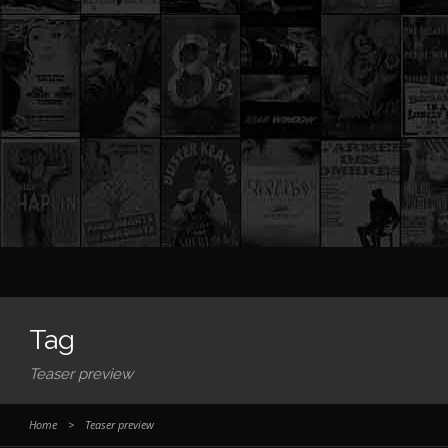
Tag
Teaser preview
Home
>
Teaser preview