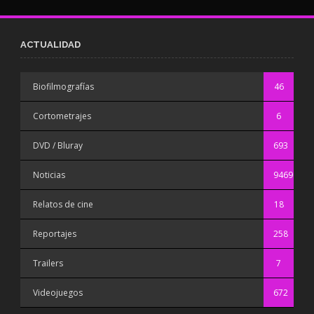
ACTUALIDAD
Biofilmografías
46
Cortometrajes
6
DVD / Bluray
693
Noticias
9469
Relatos de cine
18
Reportajes
258
Trailers
7
Videojuegos
672