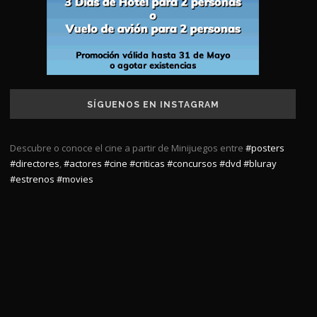
SÍGUENOS EN INSTAGRAM
Descubre o conoce el cine a partir de Minijuegos entre
#posters
#directores
,
#actores
#cine
#criticas
#concursos
#dvd
#bluray
#estrenos
#movies