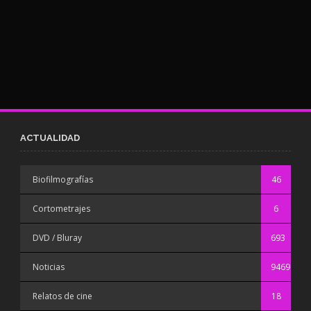
ACTUALIDAD
Biofilmografías
46
Cortometrajes
6
DVD / Bluray
693
Noticias
9469
Relatos de cine
18