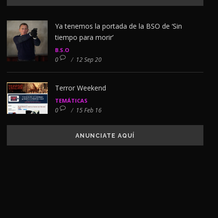
Ya tenemos la portada de la BSO de ‘Sin
tiempo para morir’
B.S.O
0
/
12 Sep 20
Terror Weekend
TEMÁTICAS
0
/
15 Feb 16
ANUNCIATE AQUÍ