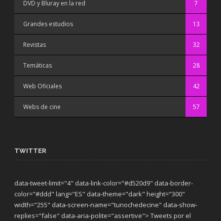
DVD y Bluray en la red
7
Grandes estudios
13
Revistas
32
Temáticas
28
Web Oficiales
42
Webs de cine
57
TWITTER
data-tweet-limit="4" data-link-color="#d520d9" data-border-
color="#ddd" lang="ES" data-theme="dark"
height="300"
width="255" data-screen-name="tunochedecine" data-show-
replies="false" data-aria-polite="assertive"> Tweets por el