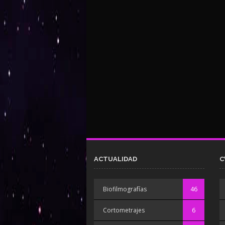
ACTUALIDAD
C
Biofilmografías
46
Cortometrajes
6