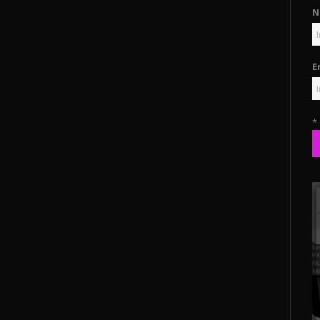
N
E
*