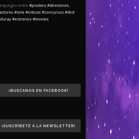
inijuegos entre
#posters
#directores
,
actores
#cine
#criticas
#concursos
#dvd
bluray
#estrenos
#movies
¡BUSCANOS EN FACEBOOK!
¡SUSCRÍBETE A LA NEWSLETTER!