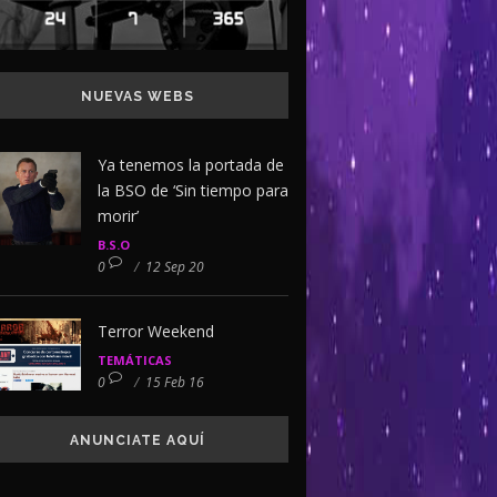
NUEVAS WEBS
Ya tenemos la portada de
la BSO de ‘Sin tiempo para
morir’
B.S.O
0
/
12 Sep 20
Terror Weekend
TEMÁTICAS
0
/
15 Feb 16
ANUNCIATE AQUÍ