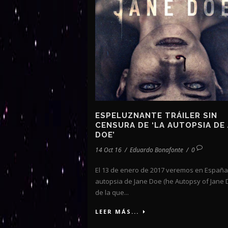
ESPELUZNANTE TRÁILER SIN
CENSURA DE ‘LA AUTOPSIA DE
DOE’
14 Oct 16
/
Eduardo Bonafonte
/
0
El 13 de enero de 2017 veremos en España 
autopsia de Jane Doe (he Autopsy of Jane D
de la que...
LEER MÁS...