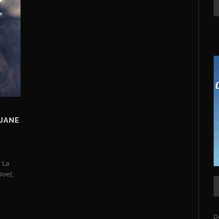
 JANE
‘La
oe)’,
D