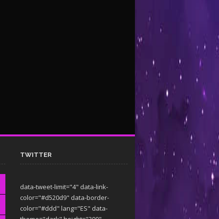
TWITTER
data-tweet-limit="4" data-link-
color="#d520d9" data-border-
color="#ddd" lang="ES" data-
theme="dark"
height="300"