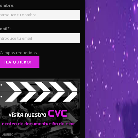
ombre:
mail*:
 Campos requeridos