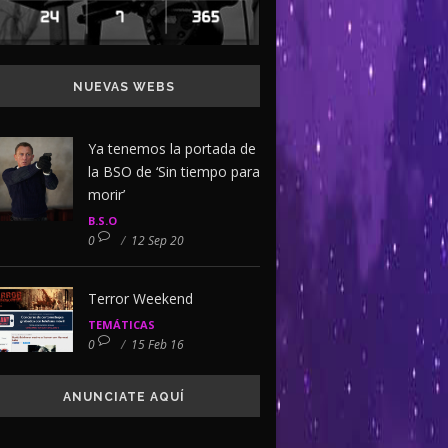
NUEVAS WEBS
Ya tenemos la portada de
la BSO de ‘Sin tiempo para
morir’
B.S.O
0
/
12 Sep 20
Terror Weekend
TEMÁTICAS
0
/
15 Feb 16
ANUNCIATE AQUÍ