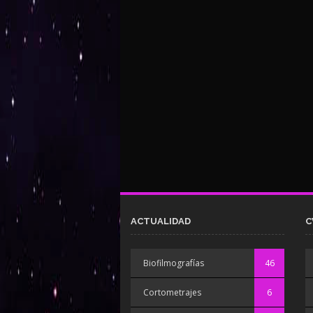
ACTUALIDAD
C
Biofilmografías
46
Cortometrajes
6