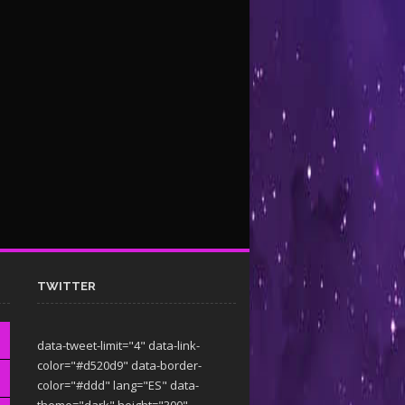
TWITTER
data-tweet-limit="4" data-link-
color="#d520d9" data-border-
color="#ddd" lang="ES" data-
theme="dark"
height="300"