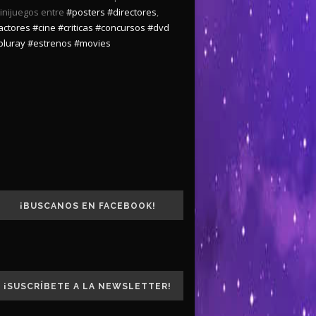
inijuegos entre
#posters
#directores
,
actores
#cine
#criticas
#concursos
#dvd
bluray
#estrenos
#movies
¡BUSCANOS EN FACEBOOK!
¡SUSCRÍBETE A LA NEWSLETTER!