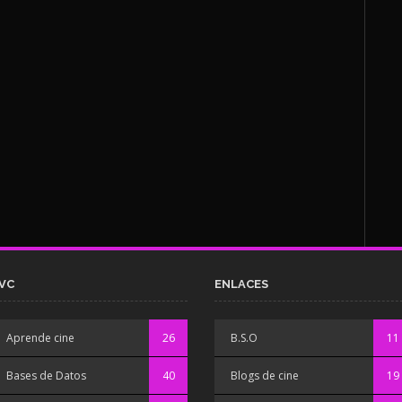
VC
ENLACES
Aprende cine
26
B.S.O
11
Bases de Datos
40
Blogs de cine
19