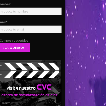
ombre:
mail*:
 Campos requeridos