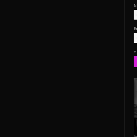
N
E
*