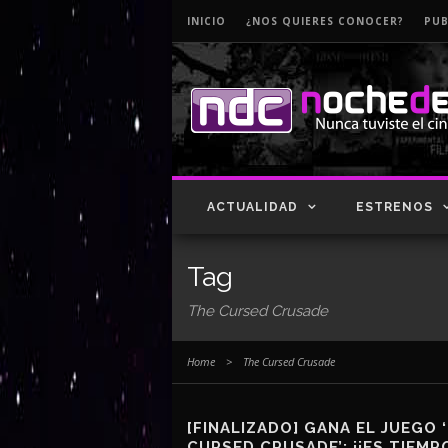
INICIO
¿NOS QUIERES CONOCER?
PUB
ACTUALIDAD
ESTRENOS
Tag
The Cursed Crusade
Home
>
The Cursed Crusade
[FINALIZADO] GANA EL JUEGO 
CURSED CRUSADE’: ¡¡ES TIEMP