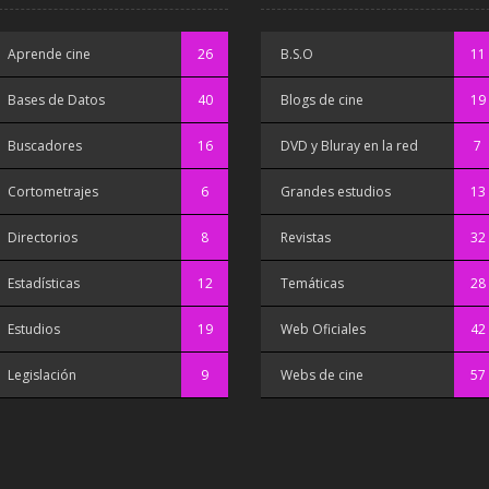
Aprende cine
26
B.S.O
11
Bases de Datos
40
Blogs de cine
19
Buscadores
16
DVD y Bluray en la red
7
Cortometrajes
6
Grandes estudios
13
Directorios
8
Revistas
32
Estadísticas
12
Temáticas
28
Estudios
19
Web Oficiales
42
Legislación
9
Webs de cine
57