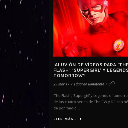
¡ALUVIÓN DE VÍDEOS PARA ‘TH
FLASH’, ‘SUPERGIRL’ Y LEGEND
TOMORROW’!
23 Mar 17
/
Eduardo Bonafonte
/
0
‘The Flash’, ‘Supergirl’ y Legends of tomorro
de las cuatro series de The CW y DC con h
de por medio,...
LEER MÁS...