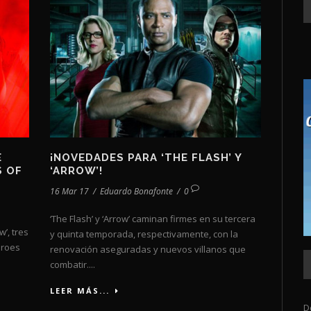
E
¡NOVEDADES PARA ‘THE FLASH’ Y
S OF
‘ARROW’!
16 Mar 17
/
Eduardo Bonafonte
/
0
‘The Flash’ y ‘Arrow’ caminan firmes en su tercera
w’, tres
y quinta temporada, respectivamente, con la
éroes
renovación aseguradas y nuevos villanos que
combatir....
LEER MÁS...
D