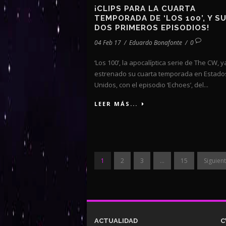
¡CLIPS PARA LA CUARTA
TEMPORADA DE ‘LOS 100’, Y S
DOS PRIMEROS EPISODIOS!
04 Feb 17
/
Eduardo Bonafonte
/
0
‘Los 100’, la apocalíptica serie de The CW, y
estrenado su cuarta temporada en Estado
Unidos, con el episodio ‘Echoes’, del...
LEER MÁS...
1
2
3
…
15
Siguient
ACTUALIDAD
C