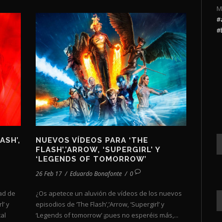
M
#
#
ASH’,
NUEVOS VÍDEOS PARA ‘THE
FLASH’,’ARROW, ‘SUPERGIRL’ Y
‘LEGENDS OF TOMORROW’
26 Feb 17
/
Eduardo Bonafonte
/
0
ad de
¿Os apetece un aluvión de vídeos de los nuevos
l’ y
episodios de ‘The Flash’,’Arrow, ‘Supergirl’ y
al
‘Legends of tomorrow’ ¡pues no esperéis más,...