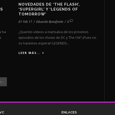
NOVEDADES DE ‘THE FLASH’,
US
‘SUPERGIRL’ Y ‘LEGENDS OF
TOMORROW’
01 Feb 17
/
Eduardo Bonafonte
/
0
a ha
¿Queréis vídeos a mansalva de los próximos
s
episodios de los shows de DC y The CW? ¡Pues no
os hacemos esperar! LEGENDS...
LEER MÁS...
e ›
VC
ENLACES