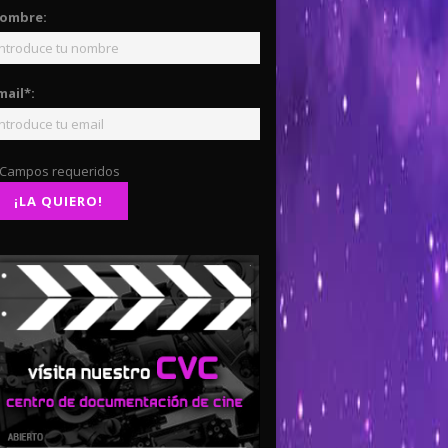
ombre:
mail*:
 Campos requeridos