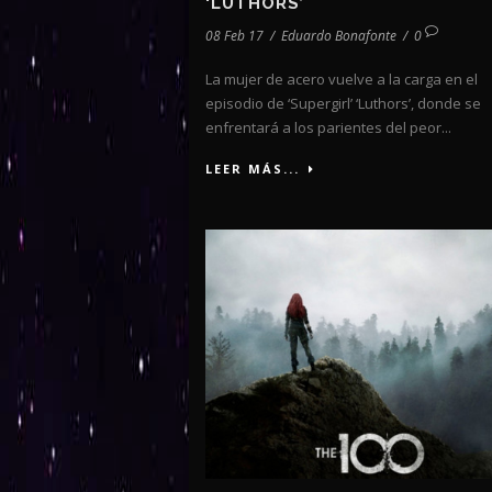
‘LUTHORS’
08 Feb 17
/
Eduardo Bonafonte
/
0
La mujer de acero vuelve a la carga en el
episodio de ‘Supergirl’ ‘Luthors’, donde se
enfrentará a los parientes del peor...
LEER MÁS...