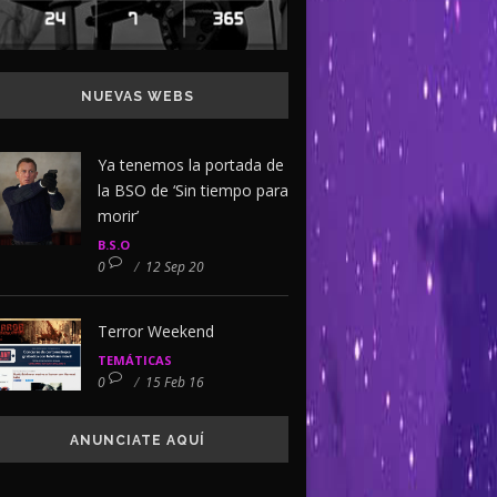
NUEVAS WEBS
Ya tenemos la portada de
la BSO de ‘Sin tiempo para
morir’
B.S.O
0
/
12 Sep 20
Terror Weekend
TEMÁTICAS
0
/
15 Feb 16
ANUNCIATE AQUÍ