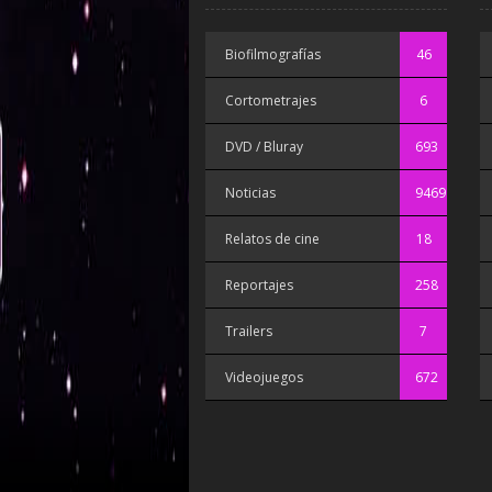
Biofilmografías
46
Cortometrajes
6
DVD / Bluray
693
Noticias
9469
Relatos de cine
18
Reportajes
258
Trailers
7
Videojuegos
672