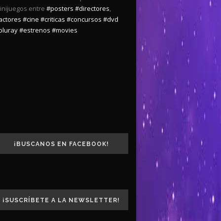
inijuegos entre
#posters
#directores
,
actores
#cine
#criticas
#concursos
#dvd
bluray
#estrenos
#movies
¡BUSCANOS EN FACEBOOK!
¡SUSCRÍBETE A LA NEWSLETTER!