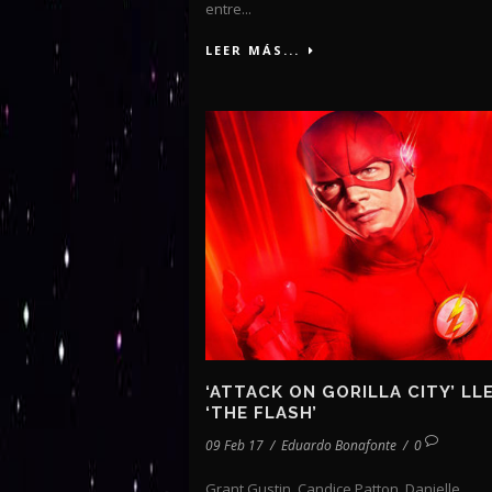
entre...
LEER MÁS...
‘ATTACK ON GORILLA CITY’ LL
‘THE FLASH’
09 Feb 17
/
Eduardo Bonafonte
/
0
Grant Gustin, Candice Patton, Danielle