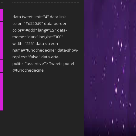
data-tweet-limit="4" data-link-
color="#d520d9" data-border-
color="#ddd" lang="ES" data-
theme="dark"
height="300"
width="255" data-screen-
name="tunochedecine" data-show-
replies="false" data-aria-
polite="assertive"> Tweets por el
@tunochedecine.