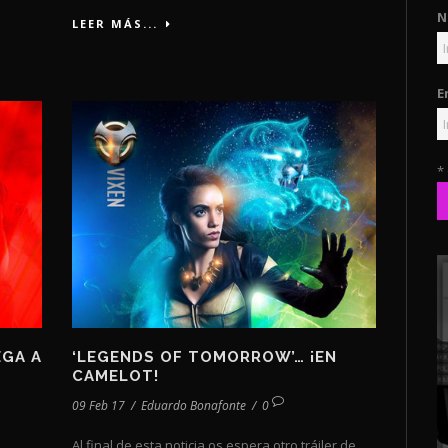
N
LEER MÁS...
E
*
EGA A
‘LEGENDS OF TOMORROW’… ¡EN
CAMELOT!
09 Feb 17
/
Eduardo Bonafonte
/
0
Al final de esta noticia os espera otro tráiler de