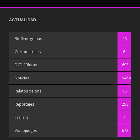
ACTUALIDAD
Biofilmografías
46
Cortometrajes
6
DVD / Bluray
693
Noticias
9469
Relatos de cine
18
Reportajes
258
Trailers
7
Videojuegos
672