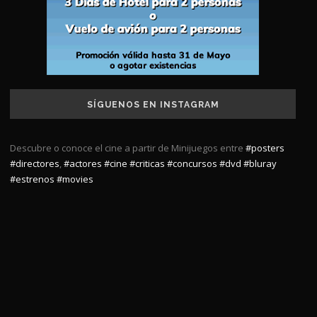
SÍGUENOS EN INSTAGRAM
Descubre o conoce el cine a partir de Minijuegos entre
#posters
#directores
,
#actores
#cine
#criticas
#concursos
#dvd
#bluray
#estrenos
#movies