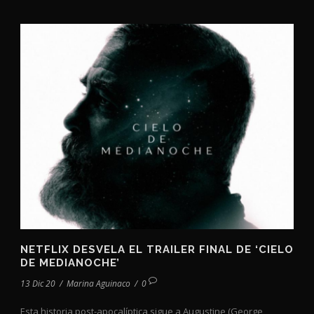
NETFLIX DESVELA EL TRAILER FINAL DE ‘CIELO
DE MEDIANOCHE’
13 Dic 20
/
Marina Aguinaco
/
0
Esta historia post-apocalíptica sigue a Augustine (George