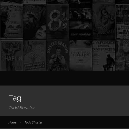
Tag
Todd Shuster
Home
>
Todd Shuster