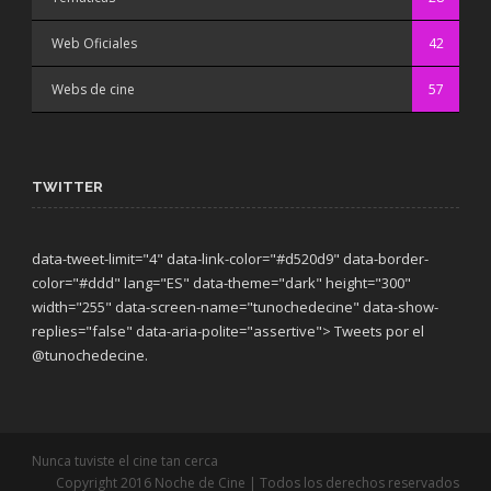
Web Oficiales
42
Webs de cine
57
TWITTER
data-tweet-limit="4" data-link-color="#d520d9" data-border-
color="#ddd" lang="ES" data-theme="dark"
height="300"
width="255" data-screen-name="tunochedecine" data-show-
replies="false" data-aria-polite="assertive"> Tweets por el
@tunochedecine.
Nunca tuviste el cine tan cerca
Copyright 2016 Noche de Cine | Todos los derechos reservados