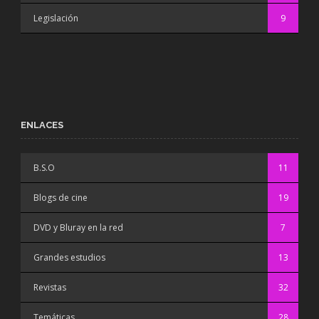
Legislación
9
ENLACES
B.S.O
11
Blogs de cine
19
DVD y Bluray en la red
7
Grandes estudios
13
Revistas
32
Temáticas
28