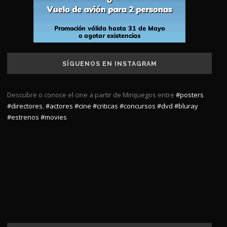
SÍGUENOS EN INSTAGRAM
Descubre o conoce el cine a partir de Minijuegos entre
#posters
#directores
,
#actores
#cine
#criticas
#concursos
#dvd
#bluray
#estrenos
#movies