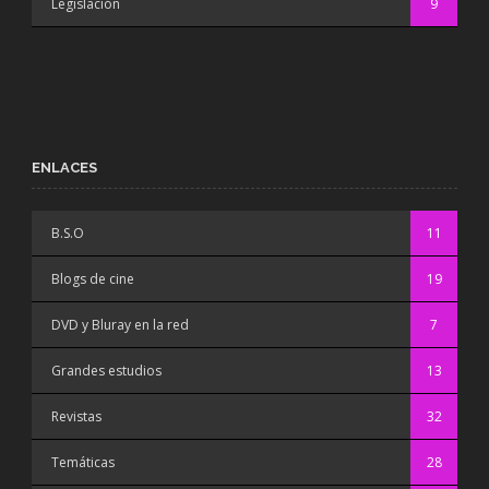
Legislación
9
ENLACES
B.S.O
11
Blogs de cine
19
DVD y Bluray en la red
7
Grandes estudios
13
Revistas
32
Temáticas
28