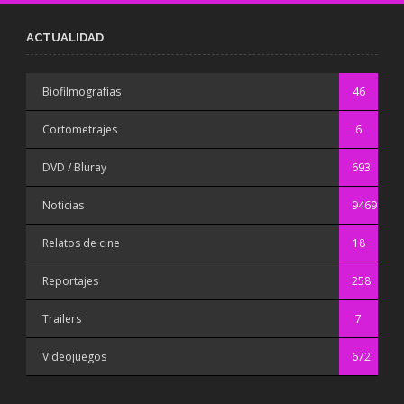
ACTUALIDAD
Biofilmografías
46
Cortometrajes
6
DVD / Bluray
693
Noticias
9469
Relatos de cine
18
Reportajes
258
Trailers
7
Videojuegos
672