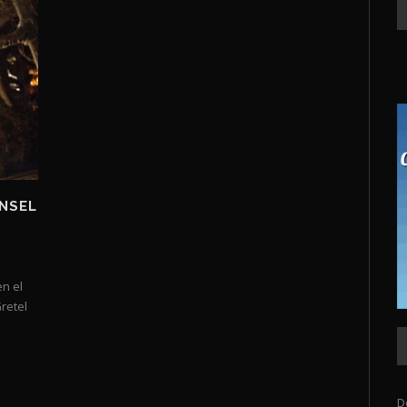
ANSEL
n el
retel
D