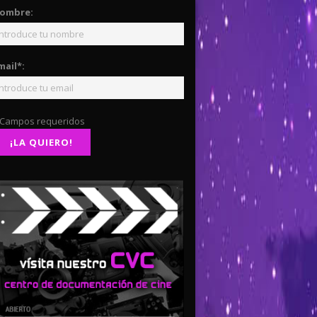
ombre:
mail*:
 Campos requeridos