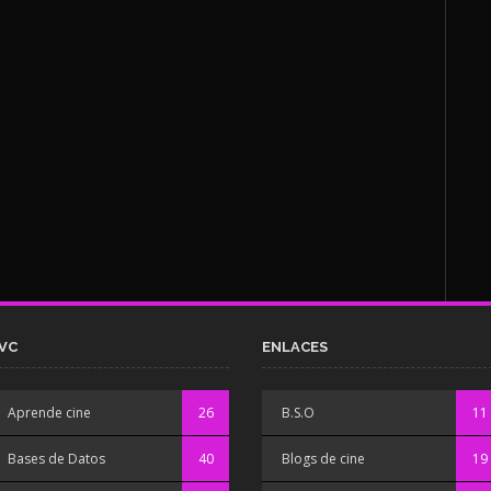
VC
ENLACES
Aprende cine
26
B.S.O
11
Bases de Datos
40
Blogs de cine
19