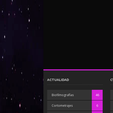
ACTUALIDAD
C
Biofilmografías
46
Cortometrajes
6