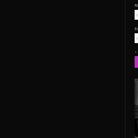
N
E
*