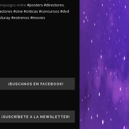
inijuegos entre
#posters
#directores
,
actores
#cine
#criticas
#concursos
#dvd
bluray
#estrenos
#movies
¡BUSCANOS EN FACEBOOK!
¡SUSCRÍBETE A LA NEWSLETTER!