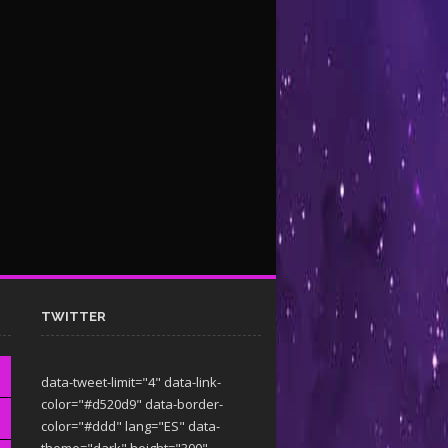
TWITTER
data-tweet-limit="4" data-link-
color="#d520d9" data-border-
color="#ddd" lang="ES" data-
theme="dark"
height="300"