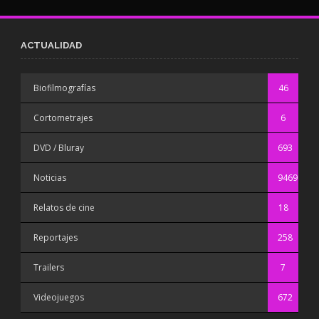
ACTUALIDAD
Biofilmografías
46
Cortometrajes
6
DVD / Bluray
693
Noticias
9469
Relatos de cine
18
Reportajes
258
Trailers
7
Videojuegos
672