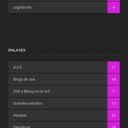
Legislación
9
ENLACES
B.S.O
11
Blogs de cine
19
DVD y Bluray en la red
7
Grandes estudios
13
Revistas
32
Temáticas
28