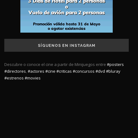
SÍGUENOS EN INSTAGRAM
Descubre o conoce el cine a partir de Minijuegos entre
#posters
#directores
,
#actores
#cine
#criticas
#concursos
#dvd
#bluray
#estrenos
#movies