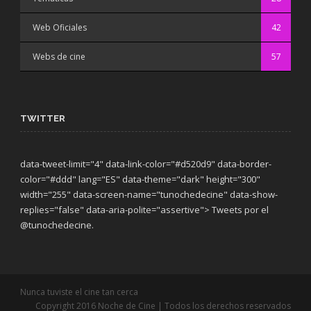
Web Oficiales
42
Webs de cine
57
TWITTER
data-tweet-limit="4" data-link-color="#d520d9" data-border-
color="#ddd" lang="ES" data-theme="dark"
height="300"
width="255" data-screen-name="tunochedecine" data-show-
replies="false" data-aria-polite="assertive"> Tweets por el
@tunochedecine.
Nunca tuviste el cine tan cerca
Copyright 2016 Noche de Cine | Todos los derechos reservados