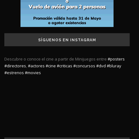
SÍGUENOS EN INSTAGRAM
Descubre o conoce el cine a partir de Minijuegos entre
#posters
#directores
,
#actores
#cine
#criticas
#concursos
#dvd
#bluray
#estrenos
#movies