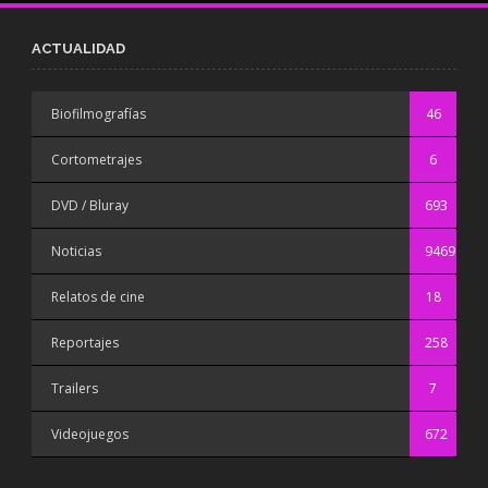
ACTUALIDAD
Biofilmografías
46
Cortometrajes
6
DVD / Bluray
693
Noticias
9469
Relatos de cine
18
Reportajes
258
Trailers
7
Videojuegos
672