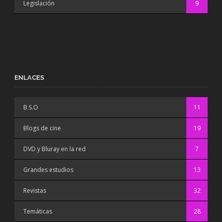
Legislación
9
ENLACES
B.S.O
11
Blogs de cine
19
DVD y Bluray en la red
7
Grandes estudios
13
Revistas
32
Temáticas
28