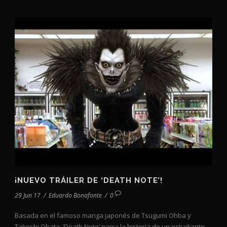
¡NUEVO TRÁILER DE ‘DEATH NOTE’!
29 Jun 17
/
Eduardo Bonafonte
/
0
Basada en el famoso manga japonés de Tsugumi Ohba y
Takeshi Obata, ‘Death Note’ narra la historia de un estudiante