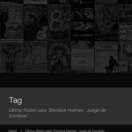
Tag
Último Póster para ‘Sherlock Holmes : Juego de
Sombras’
Home
>
Último Póster para ‘Sherlock Holmes : Juego de Sombras’