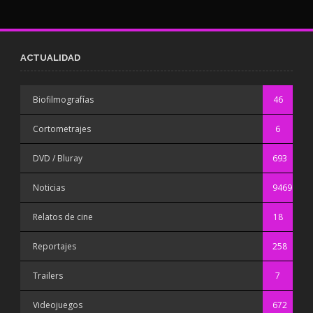
ACTUALIDAD
Biofilmografías
46
Cortometrajes
6
DVD / Bluray
693
Noticias
9469
Relatos de cine
18
Reportajes
258
Trailers
7
Videojuegos
672