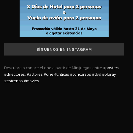
SÍGUENOS EN INSTAGRAM
Descubre o conoce el cine a partir de Minijuegos entre
#posters
#directores
,
#actores
#cine
#criticas
#concursos
#dvd
#bluray
#estrenos
#movies