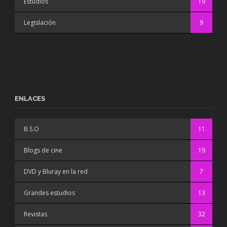
Estudios
19
Legislación
9
ENLACES
B.S.O
11
Blogs de cine
19
DVD y Bluray en la red
7
Grandes estudios
13
Revistas
32