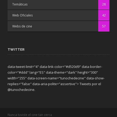
Temáticas
28
Web Oficiales
42
Webs de cine
57
TWITTER
data-tweet-limit="4" data-link-color="#d520d9" data-border-
color="#ddd" lang="ES" data-theme="dark"
height="300"
width="255" data-screen-name="tunochedecine" data-show-
replies="false" data-aria-polite="assertive"> Tweets por el
@tunochedecine.
Nunca tuviste el cine tan cerca