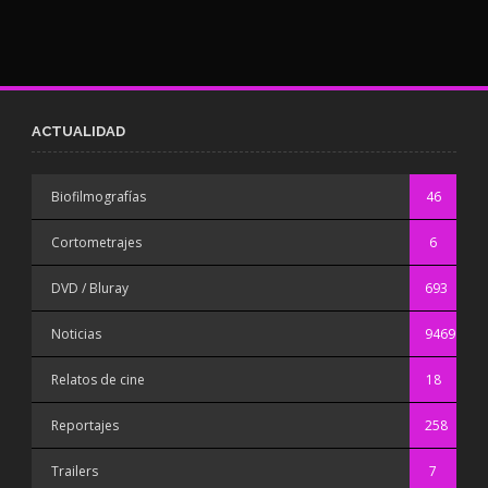
ACTUALIDAD
Biofilmografías
46
Cortometrajes
6
DVD / Bluray
693
Noticias
9469
Relatos de cine
18
Reportajes
258
Trailers
7