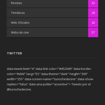
Revistas
32
Temáticas
28
Web Oficiales
42
Webs de cine
57
TWITTER
data-tweet-limit="4" data-link-color="#d520d9" data-border-
color="#ddd" lang="ES" data-theme="dark"
height="300"
width="255" data-screen-name="tunochedecine" data-show-
replies="false" data-aria-polite="assertive"> Tweets por el
@tunochedecine.