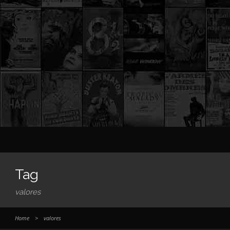
Tag
valores
Home
>
valores