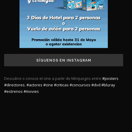
SÍGUENOS EN INSTAGRAM
Descubre o conoce el cine a partir de Minijuegos entre
#posters
#directores
,
#actores
#cine
#criticas
#concursos
#dvd
#bluray
#estrenos
#movies