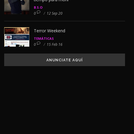
B.S.O
0
/
12 Sep 20
Terror Weekend
TEMÁTICAS
0
/
15 Feb 16
ANUNCIATE AQUÍ