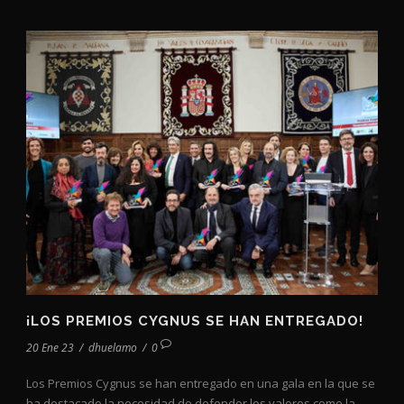
¡LOS PREMIOS CYGNUS SE HAN ENTREGADO!
20 Ene 23
/
dhuelamo
/
0
Los Premios Cygnus se han entregado en una gala en la que se
ha destacado la necesidad de defender los valores como la...