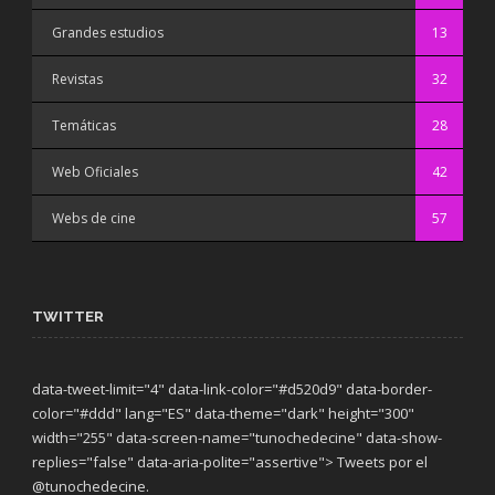
Grandes estudios
13
Revistas
32
Temáticas
28
Web Oficiales
42
Webs de cine
57
TWITTER
data-tweet-limit="4" data-link-color="#d520d9" data-border-
color="#ddd" lang="ES" data-theme="dark"
height="300"
width="255" data-screen-name="tunochedecine" data-show-
replies="false" data-aria-polite="assertive"> Tweets por el
@tunochedecine.