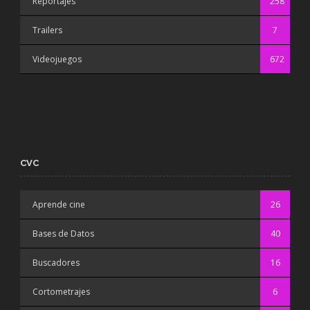
Reportajes
258
Trailers
7
Videojuegos
672
CVC
Aprende cine
26
Bases de Datos
40
Buscadores
16
Cortometrajes
6