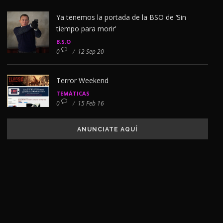
Ya tenemos la portada de la BSO de ‘Sin
tiempo para morir’
B.S.O
0
/
12 Sep 20
Terror Weekend
TEMÁTICAS
0
/
15 Feb 16
ANUNCIATE AQUÍ