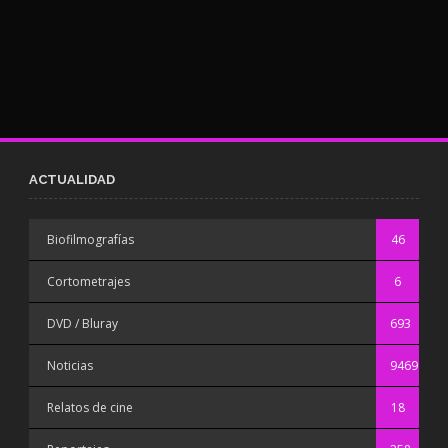
ACTUALIDAD
Biofilmografías
46
Cortometrajes
6
DVD / Bluray
693
Noticias
9469
Relatos de cine
18