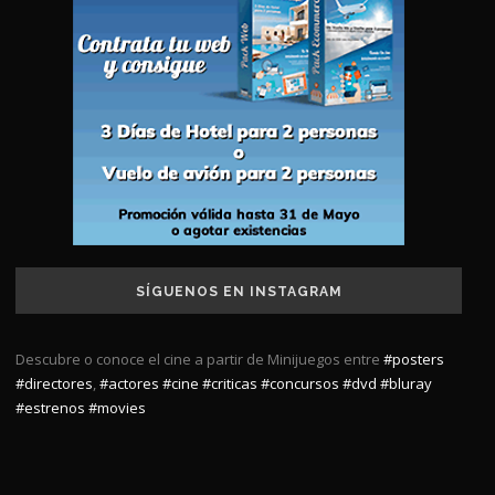
SÍGUENOS EN INSTAGRAM
Descubre o conoce el cine a partir de Minijuegos entre
#posters
#directores
,
#actores
#cine
#criticas
#concursos
#dvd
#bluray
#estrenos
#movies