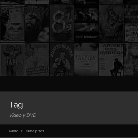
Tag
Video y DVD
Home
>
Video y DVD