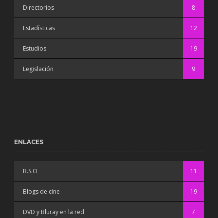
Directorios
8
Estadísticas
12
Estudios
19
Legislación
9
ENLACES
B.S.O
11
Blogs de cine
19
DVD y Bluray en la red
7