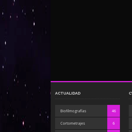
ACTUALIDAD
C
Biofilmografías
46
Cortometrajes
6