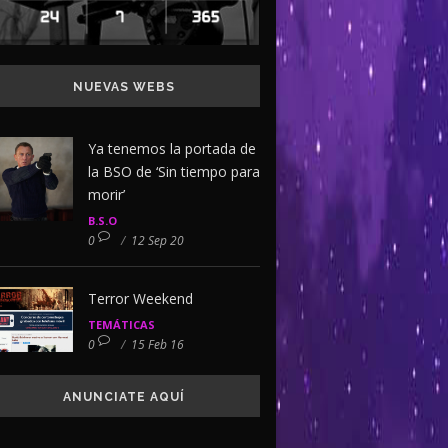
NUEVAS WEBS
Ya tenemos la portada de
la BSO de ‘Sin tiempo para
morir’
B.S.O
0
/
12 Sep 20
Terror Weekend
TEMÁTICAS
0
/
15 Feb 16
ANUNCIATE AQUÍ