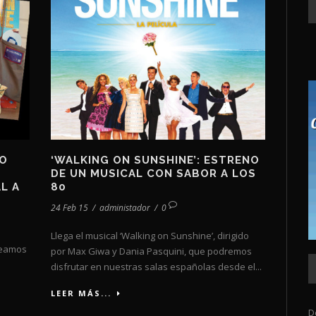
DO
‘WALKING ON SUNSHINE’: ESTRENO
DE UN MUSICAL CON SABOR A LOS
AL A
80
24 Feb 15
/
administador
/
0
Llega el musical ‘Walking on Sunshine’, dirigido
rteamos
por Max Giwa y Dania Pasquini, que podremos
disfrutar en nuestras salas españolas desde el...
LEER MÁS...
D