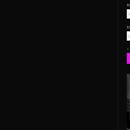
N
E
*