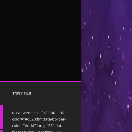
TWITTER
data-tweet-limit="4" data-link-
color="#d520d9" data-border-
color="#ddd" lang="ES" data-
theme="dark"
height="300"