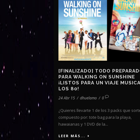
[FINALIZADO] TODO PREPARA
PARA WALKING ON SUNSHINE
¡LISTOS PARA UN VIAJE MUSIC
LOS 80!
24 Abr 15
/
dhuelamo
/
0
¿Quieres llevarte 1 de los 3 packs que so
compuesto por: tote bag para la playa,
hawaianas y 1 DVD de la...
LEER MÁS...