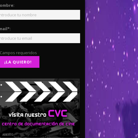
ombre:
mail*:
 Campos requeridos