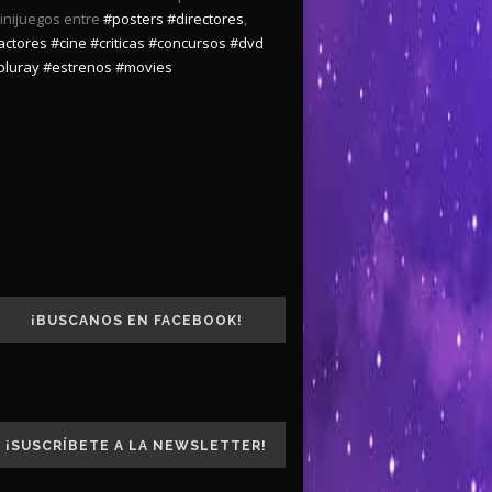
inijuegos entre
#posters
#directores
,
actores
#cine
#criticas
#concursos
#dvd
bluray
#estrenos
#movies
¡BUSCANOS EN FACEBOOK!
¡SUSCRÍBETE A LA NEWSLETTER!