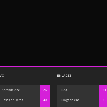
VC
ENLACES
Aprende cine
26
B.S.O
11
Bases de Datos
40
Blogs de cine
19