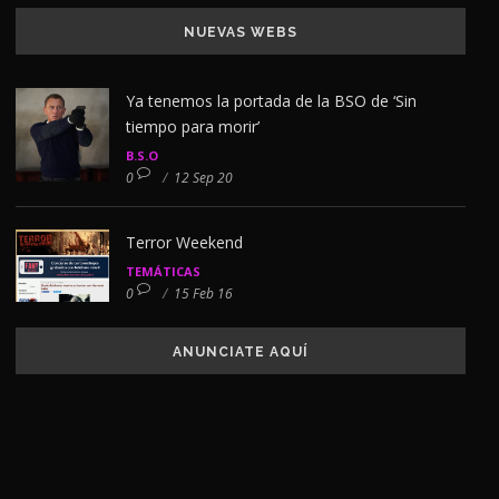
NUEVAS WEBS
Ya tenemos la portada de la BSO de ‘Sin
tiempo para morir’
B.S.O
0
/
12 Sep 20
Terror Weekend
TEMÁTICAS
0
/
15 Feb 16
ANUNCIATE AQUÍ