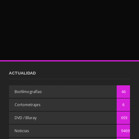
ACTUALIDAD
Biofilmografías
46
Cortometrajes
6
DVD / Bluray
693
Noticias
9469