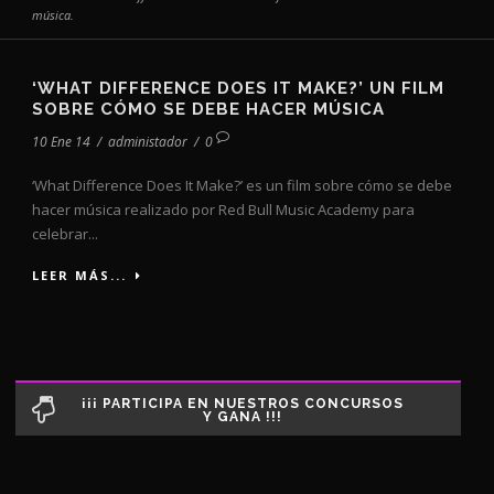
música.
‘WHAT DIFFERENCE DOES IT MAKE?’ UN FILM
SOBRE CÓMO SE DEBE HACER MÚSICA
10 Ene 14
/
administador
/
0
‘What Difference Does It Make?’ es un film sobre cómo se debe
hacer música realizado por Red Bull Music Academy para
celebrar...
LEER MÁS...
¡¡¡ PARTICIPA EN NUESTROS CONCURSOS
Y GANA !!!