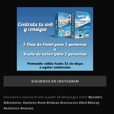
SÍGUENOS EN INSTAGRAM
Descubre o conoce el cine a partir de Minijuegos entre
#posters
#directores
,
#actores
#cine
#criticas
#concursos
#dvd
#bluray
#estrenos
#movies