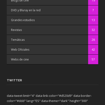
Blogs de cine
19
DVD y Bluray en la red
7
Grandes estudios
13
Revistas
32
Temáticas
28
Web Oficiales
42
Webs de cine
57
TWITTER
data-tweet-limit="4" data-link-color="#d520d9" data-border-
color="#ddd" lang="ES" data-theme="dark"
height="300"