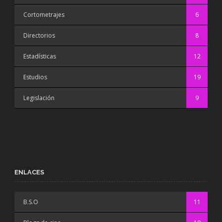
Cortometrajes
6
Directorios
8
Estadísticas
12
Estudios
19
Legislación
9
ENLACES
B.S.O
11