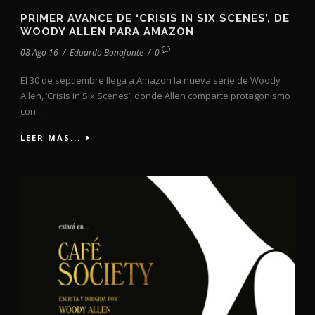
PRIMER AVANCE DE ‘CRISIS IN SIX SCENES’, DE
WOODY ALLEN PARA AMAZON
08 Ago 16
/
Eduardo Bonafonte
/
0
El 30 de septiembre llega a Amazon la nueva serie de Woody
Allen, ‘Crisis in Six Scenes’, donde Allen comparte protagonismo
con...
LEER MÁS...