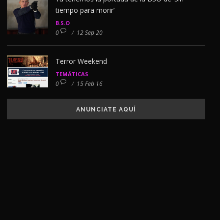
tiempo para morir’
B.S.O
0
/
12 Sep 20
Terror Weekend
TEMÁTICAS
0
/
15 Feb 16
ANUNCIATE AQUÍ