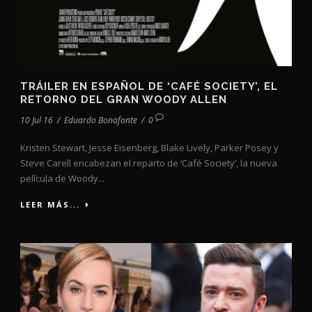
TRÁILER EN ESPAÑOL DE ‘CAFÉ SOCIETY’, EL
RETORNO DEL GRAN WOODY ALLEN
10 Jul 16
/
Eduardo Bonafonte
/
0
Kristen Stewart, Jesse Eisenberg, Blake Lively, Parker Posey y
Steve Carell encabezan el reparto de ‘Café Society’, la nueva
película de Woody...
LEER MÁS...