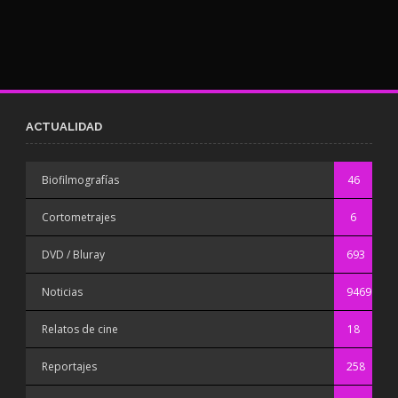
ACTUALIDAD
Biofilmografías
46
Cortometrajes
6
DVD / Bluray
693
Noticias
9469
Relatos de cine
18
Reportajes
258