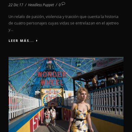
22 Dic 17
/
Headless Puppet
/
0
Un relato de pasión, violencia y traición que cuenta la historia
de cuatro personajes cuyas vidas se entrelazan en el ajetreo
y...
LEER MÁS...