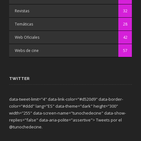
Revistas
32
Temáticas
28
Web Oficiales
42
Webs de cine
57
TWITTER
data-tweet-limit="4" data-link-color="#d520d9" data-border-
color="#ddd" lang="ES" data-theme="dark"
height="300"
width="255" data-screen-name="tunochedecine" data-show-
replies="false" data-aria-polite="assertive"> Tweets por el
@tunochedecine.