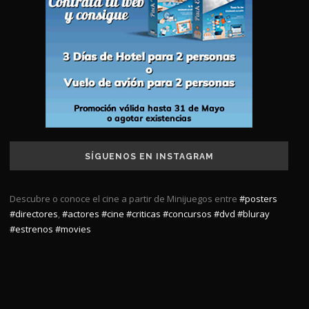
SÍGUENOS EN INSTAGRAM
Descubre o conoce el cine a partir de Minijuegos entre
#posters
#directores
,
#actores
#cine
#criticas
#concursos
#dvd
#bluray
#estrenos
#movies