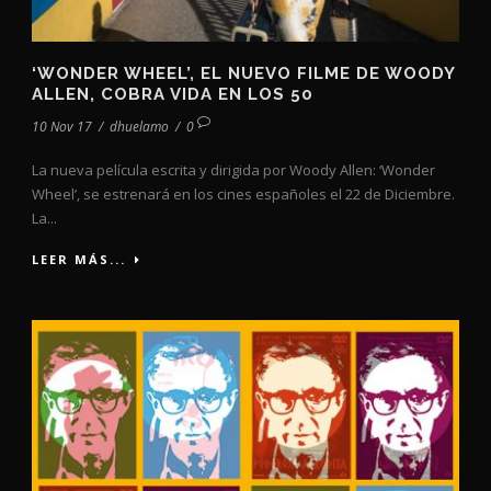
‘WONDER WHEEL’, EL NUEVO FILME DE WOODY
ALLEN, COBRA VIDA EN LOS 50
10 Nov 17
/
dhuelamo
/
0
La nueva película escrita y dirigida por Woody Allen: ‘Wonder
Wheel’, se estrenará en los cines españoles el 22 de Diciembre.
La...
LEER MÁS...