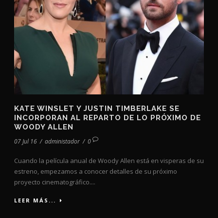
KATE WINSLET Y JUSTIN TIMBERLAKE SE
INCORPORAN AL REPARTO DE LO PRÓXIMO DE
WOODY ALLEN
07 Jul 16
/
administador
/
0
Cuando la película anual de Woody Allen está en visperas de su
estreno, empezamos a conocer detalles de su próximo
proyecto cinematográfico....
LEER MÁS...