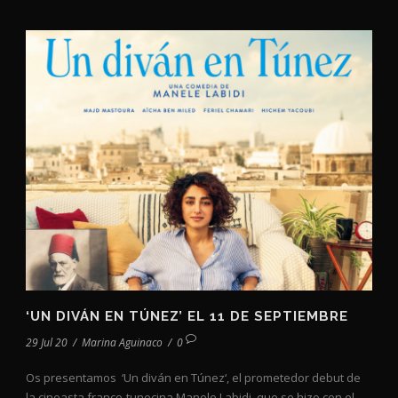
‘UN DIVÁN EN TÚNEZ’ EL 11 DE SEPTIEMBRE
29 Jul 20
/
Marina Aguinaco
/
0
Os presentamos ‘Un diván en Túnez‘, el prometedor debut de
la cineasta franco-tunecina Manele Labidi, que se hizo con el