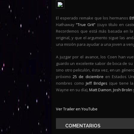
El esperado remake que los hermanos
Et
Hathaway
“True Grit”
(cuyo título en cast
Recordemos que está más basada en la n
original, y que el argumento sigue las an
una misión para ayudar a una joven a veng
A juzgar por el avance, los Coen han vuel
guardo un excelente sabor de boca de su 
sino otro peliculón, ésta vez, en un géner
próximo
25 de diciembre
en Estados Uni
nombres como
Jeff Bridges
(que tiene la 
Wayne en su día),
Matt Damon
,
Josh Brolin
Ver Trailer en YouTube
COMENTARIOS