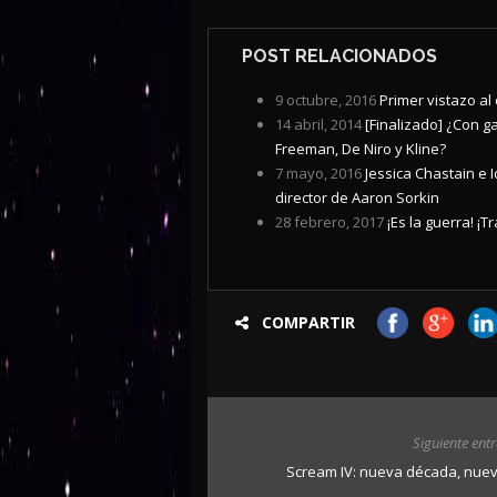
POST RELACIONADOS
9 octubre, 2016
Primer vistazo al
14 abril, 2014
[Finalizado] ¿Con g
Freeman, De Niro y Kline?
7 mayo, 2016
Jessica Chastain e 
director de Aaron Sorkin
28 febrero, 2017
¡Es la guerra! ¡Tr
COMPARTIR
Siguiente ent
Scream IV: nueva década, nuev