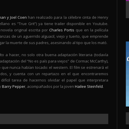
han y Joel Coen
han realizado para la célebre cinta de Henry
ellano es “True Grit”) ya tiene trailer disponible en Youtube.
ovela original escrita por
Charles Portis
que en la película
danzas de un aguerrido alguacil, viejo y tuerto, que emprende
ar la muerte de sus padres, asesinando al tipo que los mató.
to a hacer, no solo otra buena adaptación literaria (todavía
adaptación del “No es país para viejos” de Cormac McCarthy),
o que nunca habían tocado: el western. El film se estrenará el
dos, y cuenta con un repartazo en el que encontraremos
difícil tarea de hacernos olvidar el papel que interpretara
y
Barry Pepper
, acompañados por la joven
Hailee Steinfeld
.