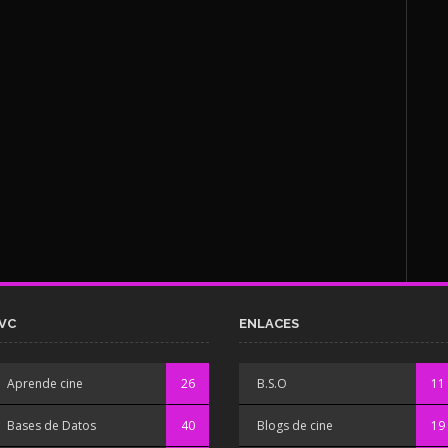
VC
ENLACES
Aprende cine
26
B.S.O
11
Bases de Datos
40
Blogs de cine
19