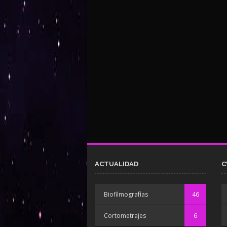
ACTUALIDAD
C
Biofilmografías
46
Cortometrajes
6