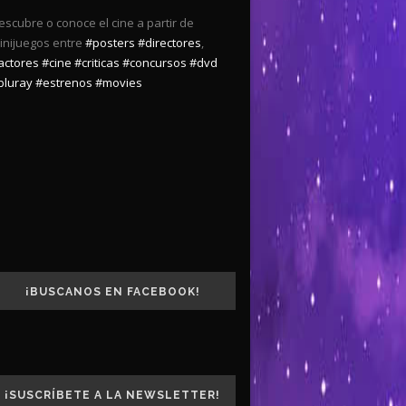
escubre o conoce el cine a partir de
inijuegos entre
#posters
#directores
,
actores
#cine
#criticas
#concursos
#dvd
bluray
#estrenos
#movies
¡BUSCANOS EN FACEBOOK!
¡SUSCRÍBETE A LA NEWSLETTER!