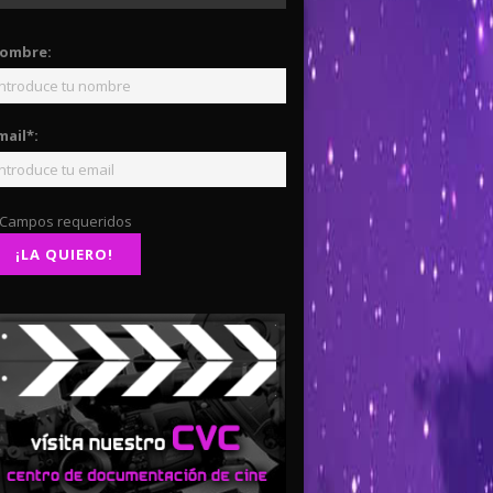
ombre:
mail*:
 Campos requeridos