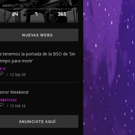
NUEVAS WEBS
a tenemos la portada de la BSO de ‘Sin
iempo para morir’
.S.O
/
12 Sep 20
error Weekend
EMÁTICAS
/
15 Feb 16
ANUNCIATE AQUÍ