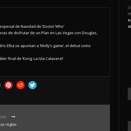
D
M
#
 especial de Navidad de ‘Doctor Who’
#
anas de disfrutar de un Plan en Las Vegas con Douglas,
Idris Elba se apuntan a ‘Molly’s game’, el debut como
áiler final de ‘Kong: La Isla Calavera’!
rada
as reglas