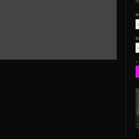
N
E
*