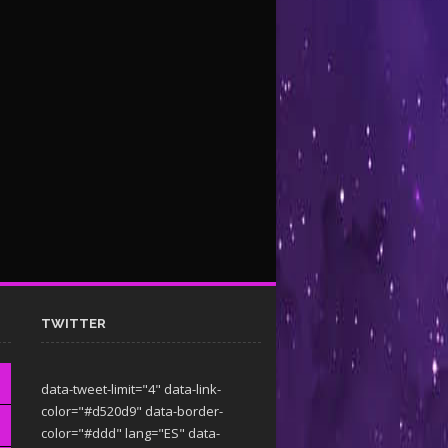
TWITTER
data-tweet-limit="4" data-link-
color="#d520d9" data-border-
color="#ddd" lang="ES" data-