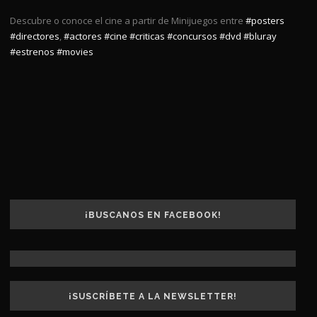
Descubre o conoce el cine a partir de Minijuegos entre
#posters
#directores
,
#actores
#cine
#criticas
#concursos
#dvd
#bluray
#estrenos
#movies
¡BUSCANOS EN FACEBOOK!
¡SUSCRÍBETE A LA NEWSLETTER!