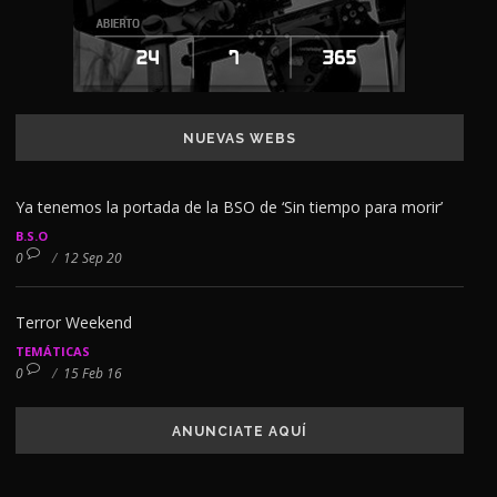
NUEVAS WEBS
Ya tenemos la portada de la BSO de ‘Sin tiempo para morir’
B.S.O
0
/
12 Sep 20
Terror Weekend
TEMÁTICAS
0
/
15 Feb 16
ANUNCIATE AQUÍ