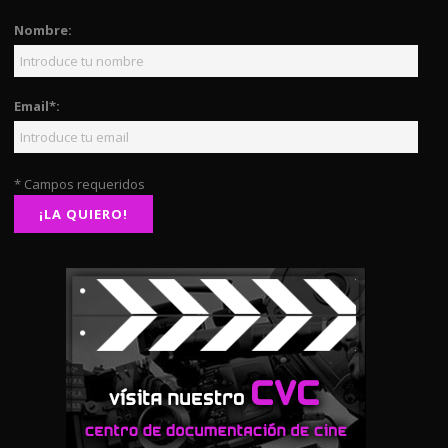
Nombre:
Email*:
* Campos requeridos