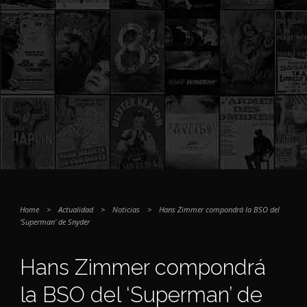
Home
>
Actualidad
>
Noticias
>
Hans Zimmer compondrá la BSO del
‘Superman’ de Snyder
Hans Zimmer compondrá
la BSO del ‘Superman’ de