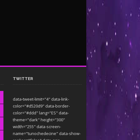
TWITTER
data-tweet-limit="4" data-link-
color="#d520d9" data-border-
color="#ddd" lang="ES" data-
theme="dark"
height="300"
width="255" data-screen-
name="tunochedecine" data-show-