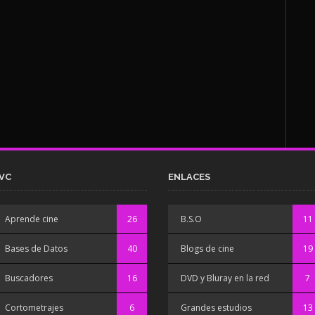
VC
ENLACES
Aprende cine
26
B.S.O
11
Bases de Datos
40
Blogs de cine
19
Buscadores
16
DVD y Bluray en la red
7
Cortometrajes
6
Grandes estudios
13