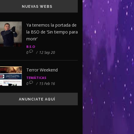
NUEVAS WEBS
Ya tenemos la portada de
la BSO de ‘Sin tiempo para
morir’
B.S.O
0
/
12 Sep 20
Terror Weekend
TEMÁTICAS
0
/
15 Feb 16
ANUNCIATE AQUÍ