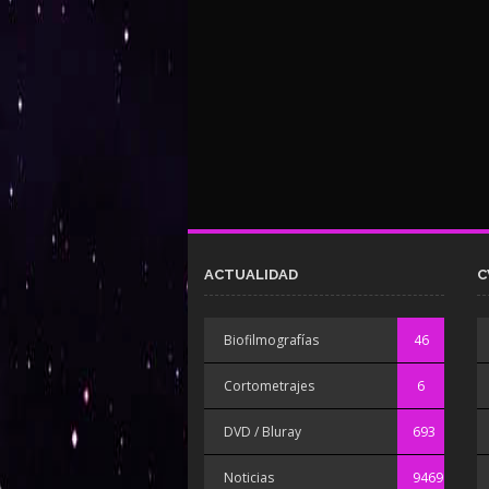
ACTUALIDAD
C
Biofilmografías
46
Cortometrajes
6
DVD / Bluray
693
Noticias
9469