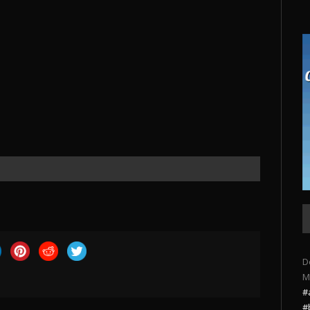
D
M
#
#