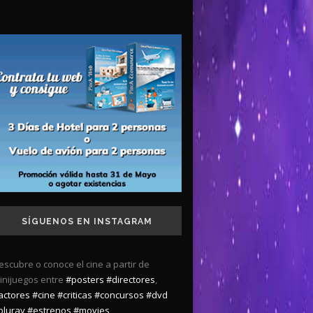
SÍGUENOS EN INSTAGRAM
escubre o conoce el cine a partir de
inijuegos entre
#posters
#directores
,
actores
#cine
#criticas
#concursos
#dvd
bluray
#estrenos
#movies