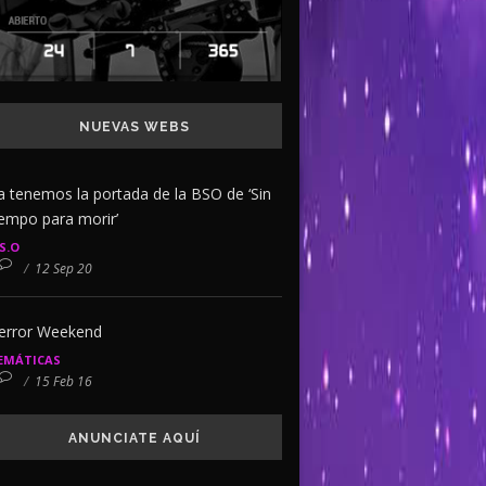
NUEVAS WEBS
a tenemos la portada de la BSO de ‘Sin
iempo para morir’
.S.O
/
12 Sep 20
error Weekend
EMÁTICAS
/
15 Feb 16
ANUNCIATE AQUÍ