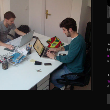
Y
t
B
0
T
T
0