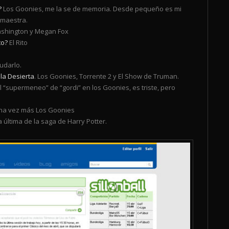
?
Los Goonies, me la se de memoria. Desde pequeño es mi
 maestra.
shington y Megan Fox
to?
El Rito
udarlo.
sla Desierta
. Los Goonies, Torrente 2 y El Show de Truman.
El “supermeneo” de “gordi” en los Goonies, es triste, pero
a vez más Los Goonies
 última de la saga de Harry Potter.