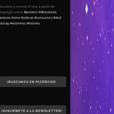
escubre o conoce el cine a partir de
inijuegos entre
#posters
#directores
,
actores
#cine
#criticas
#concursos
#dvd
bluray
#estrenos
#movies
¡BUSCANOS EN FACEBOOK!
¡SUSCRÍBETE A LA NEWSLETTER!