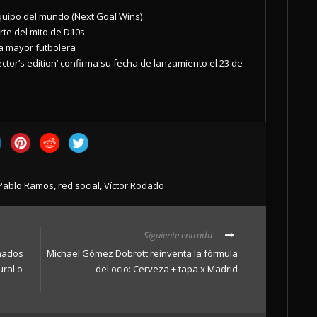
equipo del mundo (Next Goal Wins)
rte del mito de D10s
za mayor futbolera
ector’s edition’ confirma su fecha de lanzamiento el 23 de
Pablo Ramos
,
red social
,
Víctor Rodado
Siguiente entrada
imados
Michael Gómez Dobrott reinventa la fórmula
ural o
del ocio: Cerveza + tapa x Madrid