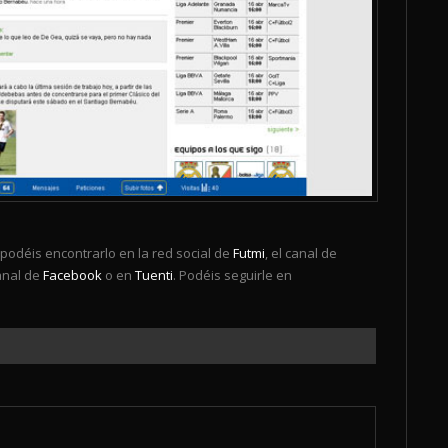
odéis encontrarlo en la red social de
Futmi
, el canal de
canal de
Facebook
o en
Tuenti
. Podéis seguirle en