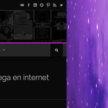
S
ega en internet