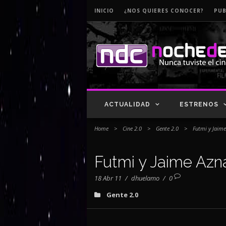
INICIO
¿NOS QUIERES CONOCER?
PUB
ACTUALIDAD
ESTRENOS
Home
>
Cine 2.0
>
Gente 2.0
>
Futmi y Jaime
Futmi y Jaime Azna
18 Abr 11
/
dhuelamo
/
0
Gente 2.0