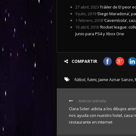
27 abril, 2023
Tráiler de El peor 
9 julio, 2019
‘Diego Maradona’, pa
1 febrero, 2018
‘Cavernícola’, ca
10 abril, 2016
‘Rocket league: coll
Junio para PS4 y Xbox One
COMPARTIR
fútbol
,
futmi
,
Jaime Aznar Sanzo
,
Anterior entrada
Clara Soler: adicta a los dibujos an
nos ayuda con nuestro hotel, casa r
restaurante en internet