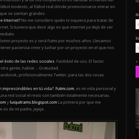
l fútbol modesto, al fútbol real dónde promocionarse entrar en
que se sientan grandes.
N
e Internet?
No me considero quién ni siquiera para tratar de
rnet. Si tuviera que decir algo es que internet ya dejó de ser
mediato.
E
óximo proyecto es y será Futmi por muchos años. Llevamos
tener paciencia creer y luchar por un proyecto en el que nos
n el éxito de las redes sociales
. Facilidad de uso. El factor
*
n otra gente, hablar… Gratuidad.
cebook, profesionalmente Twitter, para las dos cosas
 imprescindibles en tú vida?
.
Futmi.com
, es mi vida personal y
una red social el resto son también totalmente necesarias.
com
y
luiquitrams.blogspot.com
La primera por que me
 es de mi padre, jejeje.