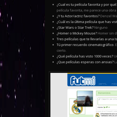
¿Cual es tu película favorita y por qué
película favorita, me parece una obra
¿Y tu Actor/actriz favoritos?
Denzel Wa
¿Cuál es la última película que has vis
¿Star Wars o Star Trek?
Ninguno
¿Homer o Mickey Mouse?
Homer sin d
Tres películas que te llevarías a una I
Tú primer recuerdo cinematográfico
. 
cierto.
¿Qué película has visto 1000 veces?
Un
¿Que películas esperas con ansias?
La