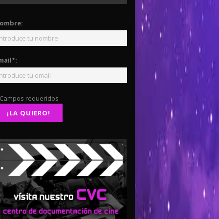
ombre:
mail*:
 Campos requeridos