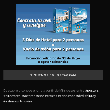
SÍGUENOS EN INSTAGRAM
Descubre o conoce el cine a partir de Minijuegos entre
#posters
#directores
,
#actores
#cine
#criticas
#concursos
#dvd
#bluray
#estrenos
#movies