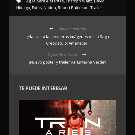
Agua para elefantes
,
Cristoph Waltz
,
David
Hidalgo
,
Fotos
,
Noticia
,
Robert Pattinson
,
Trailer
Anterior entrada
¿Has visto las primeras imágenes de La Saga
Crepúsculo: Amanecer?
Siguiente entrada
¡Nuevo poster y trailer de ‘Linterna Verde’!
TE PUEDE INTERESAR