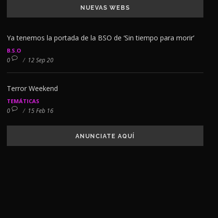
NUEVAS WEBS
Ya tenemos la portada de la BSO de ‘Sin tiempo para morir’
B.S.O
0
/
12 Sep 20
Terror Weekend
TEMÁTICAS
0
/
15 Feb 16
ANUNCIATE AQUÍ