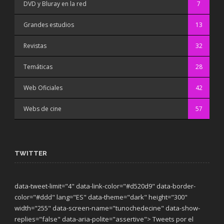
DVD y Bluray en la red
7
Grandes estudios
13
Revistas
32
Temáticas
28
Web Oficiales
42
Webs de cine
57
TWITTER
data-tweet-limit="4" data-link-color="#d520d9" data-border-
color="#ddd" lang="ES" data-theme="dark"
height="300"
width="255" data-screen-name="tunochedecine" data-show-
replies="false" data-aria-polite="assertive"> Tweets por el