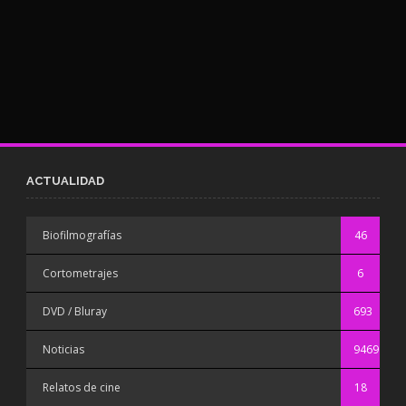
ACTUALIDAD
Biofilmografías
46
Cortometrajes
6
DVD / Bluray
693
Noticias
9469
Relatos de cine
18