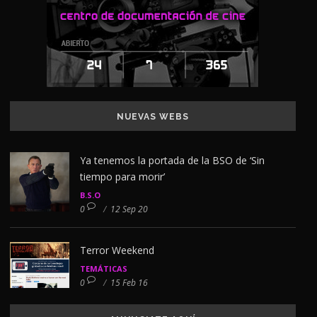
NUEVAS WEBS
Ya tenemos la portada de la BSO de ‘Sin
tiempo para morir’
B.S.O
0
/
12 Sep 20
Terror Weekend
TEMÁTICAS
0
/
15 Feb 16