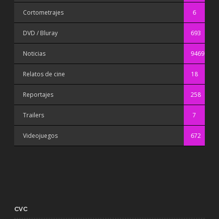
Cortometrajes
6
DVD / Bluray
693
Noticias
9469
Relatos de cine
18
Reportajes
258
Trailers
7
Videojuegos
672
CVC