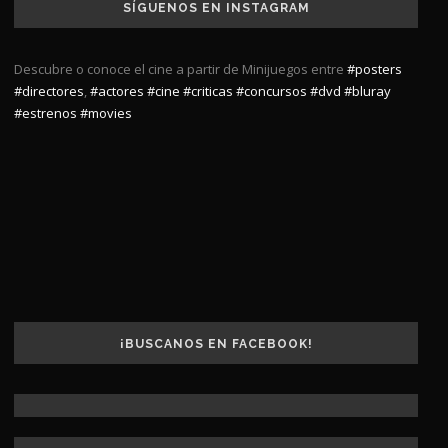
SÍGUENOS EN INSTAGRAM
Descubre o conoce el cine a partir de Minijuegos entre
#posters
#directores
,
#actores
#cine
#criticas
#concursos
#dvd
#bluray
#estrenos
#movies
¡BUSCANOS EN FACEBOOK!