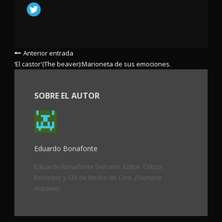
Anterior entrada
‘El castor'(The beaver):Marioneta de sus emociones.
SOBRE EL AUTOR
Eduardo Bonafonte
Eduardo Bonafonte Serrano. Editor, Crítico,
Redactor y CM de Noche de Cine. ¡Siempre
inquieto!