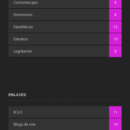
Cortometrajes
6
Directorios
8
Estadísticas
12
Estudios
19
Legislación
9
ENLACES
B.S.O
11
Blogs de cine
19