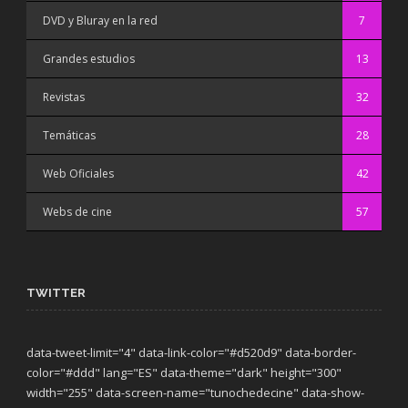
DVD y Bluray en la red
7
Grandes estudios
13
Revistas
32
Temáticas
28
Web Oficiales
42
Webs de cine
57
TWITTER
data-tweet-limit="4" data-link-color="#d520d9" data-border-
color="#ddd" lang="ES" data-theme="dark"
height="300"
width="255" data-screen-name="tunochedecine" data-show-