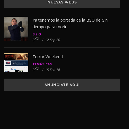
NUEVAS WEBS
Ya tenemos la portada de la BSO de ‘Sin
tiempo para morir’
B.S.O
0
/
12 Sep 20
Terror Weekend
TEMÁTICAS
0
/
15 Feb 16
ANUNCIATE AQUÍ