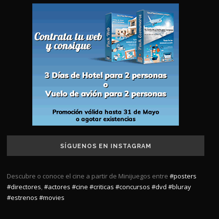
SÍGUENOS EN INSTAGRAM
Descubre o conoce el cine a partir de Minijuegos entre
#posters
#directores
,
#actores
#cine
#criticas
#concursos
#dvd
#bluray
#estrenos
#movies