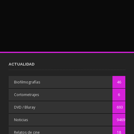
ACTUALIDAD
Biofilmografías
46
Cortometrajes
6
DVD / Bluray
693
Noticias
9469
Relatos de cine
18