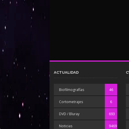
ACTUALIDAD
C
Biofilmografías
46
Cortometrajes
6
DVD / Bluray
693
Noticias
9469