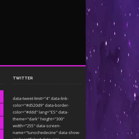
TWITTER
data-tweet-limit="4" data-link-
color="#d520d9" data-border-
color="#ddd" lang="ES" data-
theme="dark"
height="300"
width="255" data-screen-
name="tunochedecine" data-show-