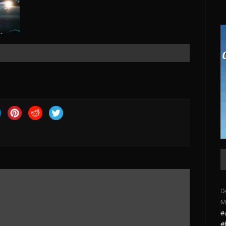
D
M
#
#