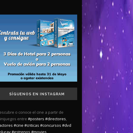
SÍGUENOS EN INSTAGRAM
escubre o conoce el cine a partir de
inijuegos entre
#posters
#directores
,
actores
#cine
#criticas
#concursos
#dvd
bluray
#estrenos
#movies