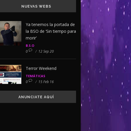
NUEVAS WEBS
Ya tenemos la portada de
la BSO de ‘Sin tiempo para
morir’
B.S.O
0
/
12 Sep 20
Terror Weekend
TEMÁTICAS
0
/
15 Feb 16
ANUNCIATE AQUÍ