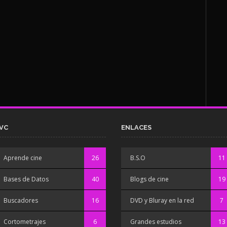
VC
ENLACES
Aprende cine
26
B.S.O
11
Bases de Datos
40
Blogs de cine
19
Buscadores
16
DVD y Bluray en la red
7
Cortometrajes
6
Grandes estudios
13