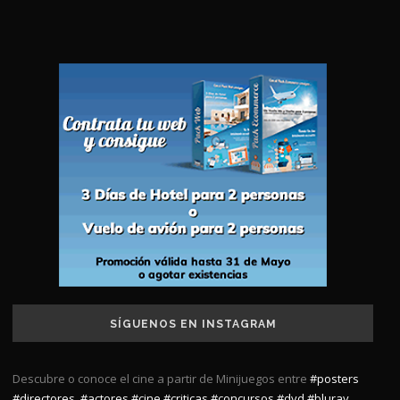
SÍGUENOS EN INSTAGRAM
Descubre o conoce el cine a partir de Minijuegos entre
#posters
#directores
,
#actores
#cine
#criticas
#concursos
#dvd
#bluray