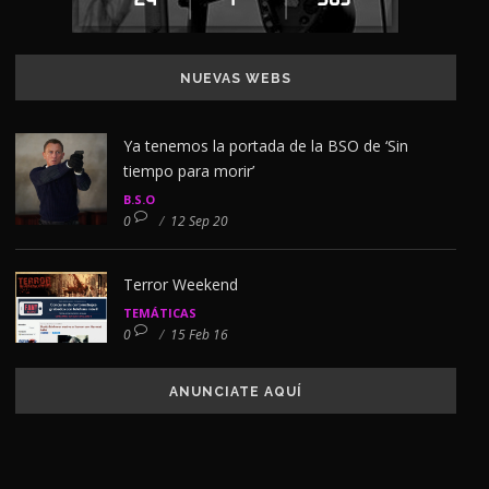
NUEVAS WEBS
Ya tenemos la portada de la BSO de ‘Sin
tiempo para morir’
B.S.O
0
/
12 Sep 20
Terror Weekend
TEMÁTICAS
0
/
15 Feb 16
ANUNCIATE AQUÍ