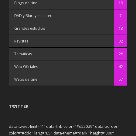
Blogs de cine
19
DVD y Bluray en la red
7
Grandes estudios
13
Revistas
32
Temáticas
28
Web Oficiales
42
Webs de cine
57
TWITTER
data-tweet-limit="4" data-link-color="#d520d9" data-border-
color="#ddd" lang="ES" data-theme="dark"
height="300"