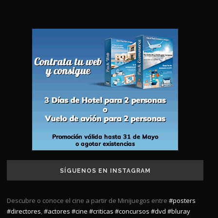
SÍGUENOS EN INSTAGRAM
Descubre o conoce el cine a partir de Minijuegos entre
#posters
#directores
,
#actores
#cine
#criticas
#concursos
#dvd
#bluray