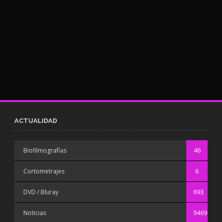
ACTUALIDAD
Biofilmografías
46
Cortometrajes
6
DVD / Bluray
693
Noticias
9469