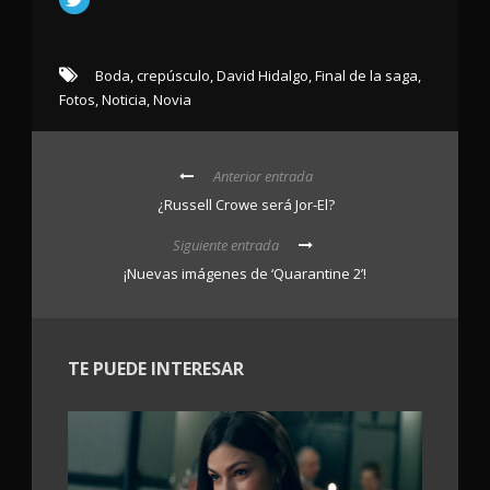
Boda
,
crepúsculo
,
David Hidalgo
,
Final de la saga
,
Fotos
,
Noticia
,
Novia
Anterior entrada
¿Russell Crowe será Jor-El?
Siguiente entrada
¡Nuevas imágenes de ‘Quarantine 2’!
TE PUEDE INTERESAR