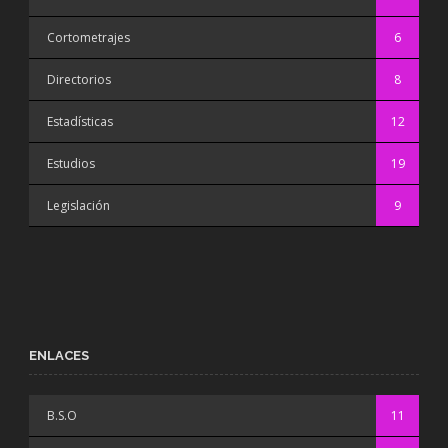
Cortometrajes
6
Directorios
8
Estadísticas
12
Estudios
19
Legislación
9
ENLACES
B.S.O
11