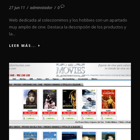
27 Jun 11
/
administador
/
0
Web dedicada al coleccionimos y los hobbies con un apartado
muy amplio de cine. Destaca la descripción de los productos y
la...
LEER MÁS...