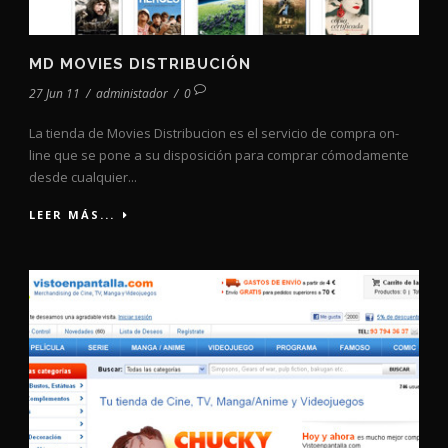
MD MOVIES DISTRIBUCIÓN
27 Jun 11
/
administador
/
0
La tienda de Movies Distribucion es el servicio de compra on-
line que se pone a su disposición para comprar cómodamente
desde cualquier...
LEER MÁS...