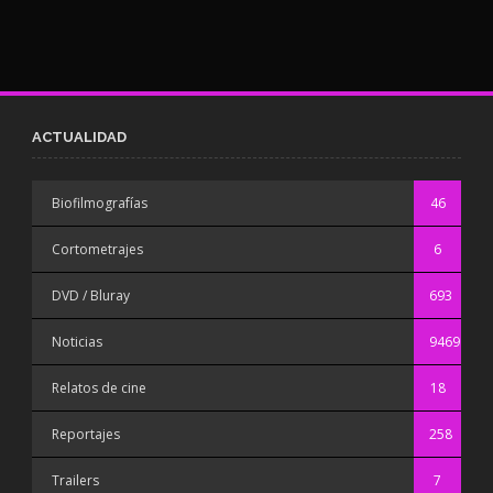
ACTUALIDAD
Biofilmografías
46
Cortometrajes
6
DVD / Bluray
693
Noticias
9469
Relatos de cine
18
Reportajes
258
Trailers
7