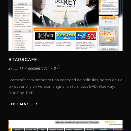
STARSCAFE
27 Jun 11
/
administador
/
0
Starscafe.com presenta una variedad de películas, series de TV
en español y en versión original en formatos DVD, Blue Ray,
Blue Ray+DVD...
LEER MÁS...