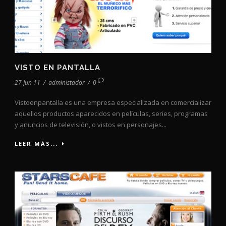
VISTO EN PANTALLA
27 Jun 11
/
administador
/
0
Vistoenpantalla es una empresa especializada en comercializar
aquellos productos aparecidos en películas, series, programas
y anuncios de televisión, o vistos en personajes...
LEER MÁS...