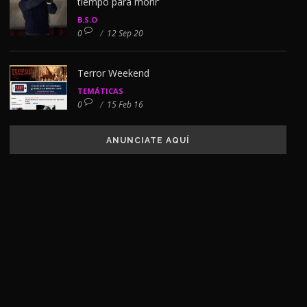
tiempo para morir’
B.S.O
0
/
12 Sep 20
Terror Weekend
TEMÁTICAS
0
/
15 Feb 16
ANUNCIATE AQUÍ