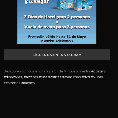
SÍGUENOS EN INSTAGRAM
Descubre o conoce el cine a partir de Minijuegos entre
#posters
#directores
,
#actores
#cine
#criticas
#concursos
#dvd
#bluray
#estrenos
#movies