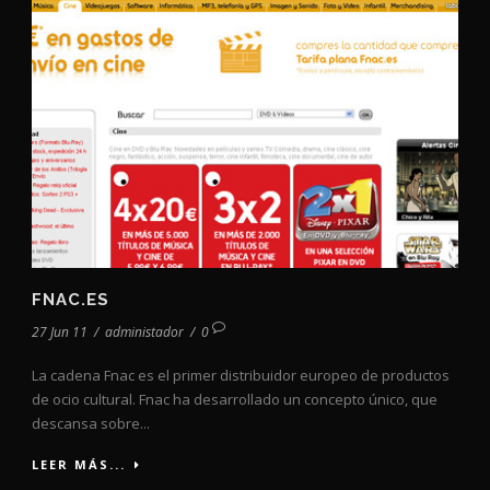
FNAC.ES
27 Jun 11
/
administador
/
0
La cadena Fnac es el primer distribuidor europeo de productos
de ocio cultural. Fnac ha desarrollado un concepto único, que
descansa sobre...
LEER MÁS...