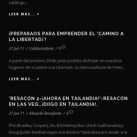
catálogo...
LEER MÁS...
¡PREPARAOS PARA EMPRENDER EL ‘CAMINO A
LA LIBERTAD¡’!
27 Jun 11
/
Colaboradores
/
0
A partir del próximo 29 de junio podréis disfrutar en vuestros
hogares de «Camino a la Libertad», la última película de Peter...
LEER MÁS...
‘RESACÓN 2-¡AHORA EN TAILANDIA!’-RESACÓN
EN LAS VEG…¡DIIGO EN TAILANDIA!.
27 Jun 11
/
Eduardo Bonafonte
/
0
Phil (Bradley Cooper), Stu (Ed Helms),Alan (Zach Galifianakis) y
Doug (Justin Bartha) viajan a la éxotica Tailandia para asistir a la