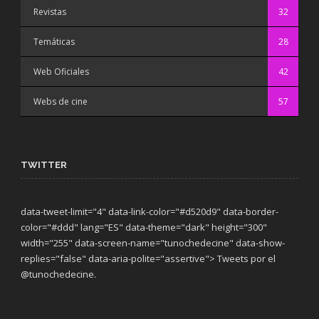
Revistas
32
Temáticas
28
Web Oficiales
42
Webs de cine
57
TWITTER
data-tweet-limit="4" data-link-color="#d520d9" data-border-
color="#ddd" lang="ES" data-theme="dark"
height="300"
width="255" data-screen-name="tunochedecine" data-show-
replies="false" data-aria-polite="assertive"> Tweets por el
@tunochedecine.