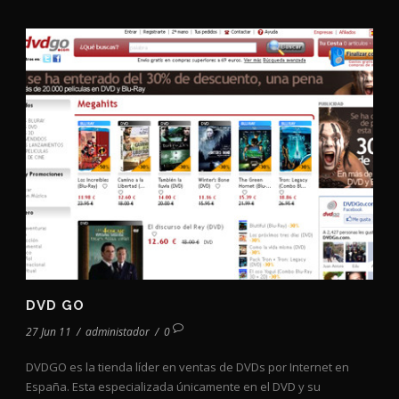
DVD GO
27 Jun 11
/
administador
/
0
DVDGO es la tienda líder en ventas de DVDs por Internet en
España. Esta especializada únicamente en el DVD y su