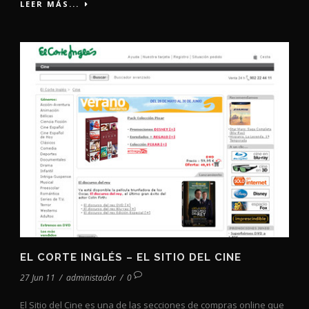
LEER MÁS...
EL CORTE INGLÉS – EL SITIO DEL CINE
27 Jun 11
/
administador
/
0
El Sitio del Cine es una de las secciones de compras online que